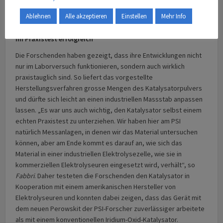
gezielt variieren und so verschiedene Varianten des Materials
Ablehnen
Alle akzeptieren
Einstellen
Mehr Info
erzeugen.“
Im Praxistest erfolgreich
Die Forschenden haben gezeigt, dass ihre Entwicklungen nicht
nur im Laborversuch funktionieren, sondern auch wirklich
praxistauglich sind. So liefert das vorgestellte
Herstellungsverfahren grosse Mengen des Katalysatorpulvers
und dürfte sich leicht an einen industriellen Massstab anpassen
lassen. „Es war uns auch wichtig, den Katalysator selbst einem
echten Praxistest zu unterziehen. Wir haben hier am PSI
natürlich Messanlagen, in denen wir das Material untersuchen
können, aber am Ende kommt es darauf an, wie sich das
Material in einer industriellen Elektrolysezelle, wie sie in
kommerziellen Elektrolyseuren eingesetzt wird, verhält“, so
Fabbri
. Daher testeten die Forschenden den Katalysator in
Kooperation mit einem amerikanischen Hersteller von
Elektrolyseuren und konnten dabei zeigen, dass das Gerät mit
dem neuen Perowskit der PSI-Forscher zuverlässiger arbeitete
als mit einem konventionellen Iridium-Oxid-Katalysator.