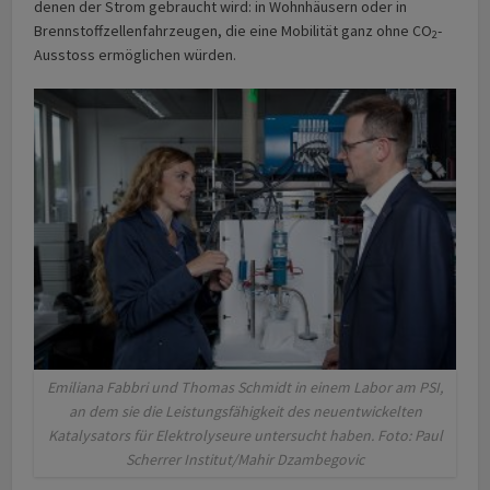
denen der Strom gebraucht wird: in Wohnhäusern oder in
Brennstoffzellenfahrzeugen, die eine Mobilität ganz ohne CO
-
2
Ausstoss ermöglichen würden.
Emiliana Fabbri und Thomas Schmidt in einem Labor am PSI,
an dem sie die Leistungsfähigkeit des neuentwickelten
Katalysators für Elektrolyseure untersucht haben. Foto: Paul
Scherrer Institut/Mahir Dzambegovic