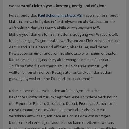
Wasserstoff-Elektrolyse – kostengünstig und effizient
Forschende des
Paul Scherrer Instituts PSI
haben nun ein neues
Material entwickelt, das in Elektrolyseuren als Katalysator die
Aufspaltung der Wassermoleküle durch Wasserstoff-
Elektrolyse, den ersten Schritt der Erzeugung von Wasserstoff,
beschleunigt. „Es gibt heute zwei Typen von Elektrolyseuren auf
dem Markt: Die einen sind effizient, aber teuer, weil deren
Katalysatoren unter anderem Edelmetalle wie Iridium enthalten.
Die anderen sind günstiger, aber weniger effizient“, erklärt
Emiliana Fabbri,
Forscherin am Paul Scherrer Institut. „Wir
wollten einen effizienten Katalysator entwickeln, der zudem
günstig ist, weil er ohne Edelmetalle auskommt.“
Dabei haben die Forschenden auf ein eigentlich schon
bekanntes Material zurückgegriffen: eine komplexe Verbindung
der Elemente Barium, Strontium, Kobalt, Eisen und Sauerstoff –
ein sogenannter Perowskit. Sie haben aber als Erste ein
Verfahren entwickelt, mit dem er sich in Form von winzigen
Nanopartikeln erzeugen lässt. Nur so kann er effizient wirken,
denn ein Katalysator benötigt eine möglichst hohe Oberfläche,