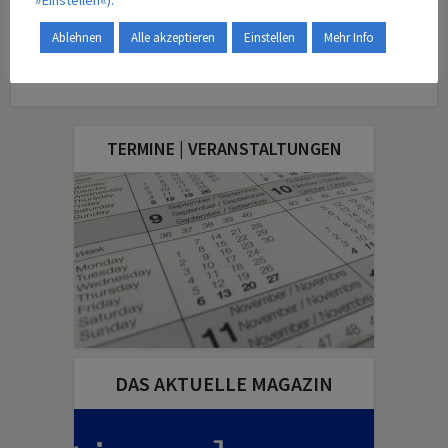
»Einstellen«).
Regionen, auch außerhalb Europas, für die Wasserstoff-
Versorgung der Luftfahrt intensiv geprüft werden.
Ablehnen
Alle akzeptieren
Einstellen
Mehr Info
TERMINE | VERANSTALTUNGEN
DAS AKTUELLE MAGAZIN