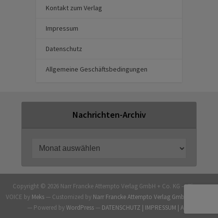
Kontakt zum Verlag
Impressum
Datenschutz
Allgemeine Geschäftsbedingungen
Nachrichten-Archiv
Copyright © 2026 Narr Francke Attempto Verlag GmbH + Co. KG — Theme
VOICE by
Meks
— Customized by
Narr Francke Attempto Verlag GmbH + Co. KG
— Powered by
WordPress
—
DATENSCHUTZ |
IMPRESSUM |
AGB