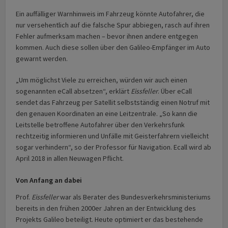
Ein auffälliger Warnhinweis im Fahrzeug könnte Autofahrer, die
nur versehentlich auf die falsche Spur abbiegen, rasch auf ihren
Fehler aufmerksam machen – bevor ihnen andere entgegen
kommen. Auch diese sollen über den Galileo-Empfänger im Auto
gewarnt werden.
„Um möglichst Viele zu erreichen, würden wir auch einen
sogenannten eCall absetzen“, erklärt
Eissfeller
. Über eCall
sendet das Fahrzeug per Satellit selbstständig einen Notruf mit
den genauen Koordinaten an eine Leitzentrale. „So kann die
Leitstelle betroffene Autofahrer über den Verkehrsfunk
rechtzeitig informieren und Unfälle mit Geisterfahrern vielleicht
sogar verhindern“, so der Professor für Navigation. Ecall wird ab
April 2018 in allen Neuwagen Pflicht.
Von Anfang an dabei
Prof.
Eissfeller
war als Berater des Bundesverkehrsministeriums
bereits in den frühen 2000er Jahren an der Entwicklung des
Projekts Galileo beteiligt. Heute optimiert er das bestehende