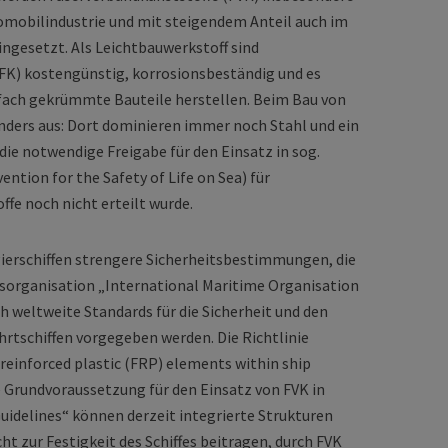
tomobilindustrie und mit steigendem Anteil auch im
ngesetzt. Als Leichtbauwerkstoff sind
GFK) kostengünstig, korrosionsbeständig und es
fach gekrümmte Bauteile herstellen. Beim Bau von
 anders aus: Dort dominieren immer noch Stahl und ein
die notwendige Freigabe für den Einsatz in sog.
ntion for the Safety of Life on Sea) für
fe noch nicht erteilt wurde.
ierschiffen strengere Sicherheitsbestimmungen, die
tsorganisation „International Maritime Organisation
h weltweite Standards für die Sicherheit und den
hrtschiffen vorgegeben werden. Die Richtlinie
e reinforced plastic (FRP) elements within ship
die Grundvoraussetzung für den Einsatz von FVK in
Guidelines“ können derzeit integrierte Strukturen
icht zur Festigkeit des Schiffes beitragen, durch FVK