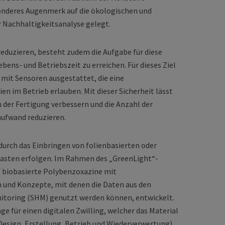
sonderes Augenmerk auf die ökologischen und
 Nachhaltigkeitsanalyse gelegt.
reduzieren, besteht zudem die Aufgabe für diese
bens- und Betriebszeit zu erreichen. Für dieses Ziel
mit Sensoren ausgestattet, die eine
n im Betrieb erlauben. Mit dieser Sicherheit lässt
n der Fertigung verbessern und die Anzahl der
ufwand reduzieren.
durch das Einbringen von folienbasierten oder
asten erfolgen. Im Rahmen des „GreenLight“-
f biobasierte Polybenzoxazine mit
 und Konzepte, mit denen die Daten aus den
nitoring (SHM) genutzt werden können, entwickelt.
ge für einen digitalen Zwilling, welcher das Material
esign, Erstellung, Betrieb und Wiederverwertung)