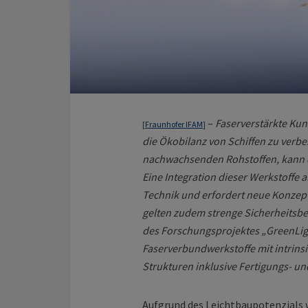
–
Faserverstärkte Kuns
[
Fraunhofer IFAM
]
die Ökobilanz von Schiffen zu verbe
nachwachsenden Rohstoffen, kann d
Eine Integration dieser Werkstoffe 
Technik und erfordert neue Konzept
gelten zudem strenge Sicherheits
des Forschungsprojektes „GreenLigh
Faserverbundwerkstoffe mit intrins
Strukturen inklusive Fertigungs- u
Aufgrund des Leichtbaupotenzials 