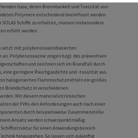
henden Gase, deren Brennbarkeit und Toxizität von
ndeten Polymere entscheidend beeinflusst werden.
ür SOLAS Schiffe zu erhalten, müssen insbesondere
n erfüllt werden.
 setzt mit polybenzoxazinbasierten
e an. Polybenzoxazine zeigen bzgl. des präventiven
igenschaften und zeichnen sich im Brandfall durch
 eine geringere Rauchgasdichte und -toxizität aus.
von halogenierten Flammschutzmitteln ein großes
en Brandschutz in verschiedenen
rden. Mit diesem materialintrinsischen
lten der FVKs den Anforderungen auch nach einer
mponenten durch beispielsweise Zusammenstöße
 diesem Ansatz werden schwerpunktmäßig
 Schiffsstruktur für einen Anwendungsbereich
Technik hinausgehen. So lassen sich zukünftig