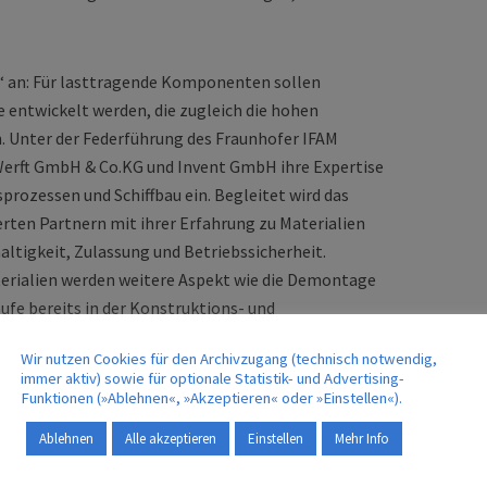
t“ an: Für lasttragende Komponenten sollen
 entwickelt werden, die zugleich die hohen
. Unter der Federführung des Fraunhofer IFAM
Werft GmbH & Co.KG und Invent GmbH ihre Expertise
prozessen und Schiffbau ein. Begleitet wird das
erten Partnern mit ihrer Erfahrung zu Materialien
ltigkeit, Zulassung und Betriebssicherheit.
terialien werden weitere Aspekt wie die Demontage
ufe bereits in der Konstruktions- und
sichtigt.
Wir nutzen Cookies für den Archivzugang (technisch notwendig,
immer aktiv) sowie für optionale Statistik- und Advertising-
ffe mit Potenzial für strukturelle Anwendungen
Funktionen (»Ablehnen«, »Akzeptieren« oder »Einstellen«).
turbeständigkeit und das Brandverhalten in hohem
Ablehnen
Alle akzeptieren
Einstellen
Mehr Info
matrix abhängig. Unter Wärmebeaufschlagung tritt
lymers durch Pyrolysevorgänge auf, wobei die