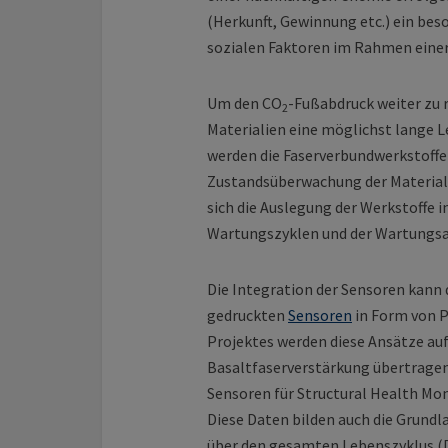
(Herkunft, Gewinnung etc.) ein be
sozialen Faktoren im Rahmen einer
Um den CO
-Fußabdruck weiter zu 
2
Materialien eine möglichst lange Le
werden die Faserverbundwerkstoffe 
Zustandsüberwachung der Materialie
sich die Auslegung der Werkstoffe i
Wartungszyklen und der Wartungsa
Die Integration der Sensoren kann 
gedruckten
Sensoren
in Form von P
Projektes werden diese Ansätze au
Basaltfaserverstärkung übertragen
Sensoren für Structural Health Mo
Diese Daten bilden auch die Grundla
über den gesamten Lebenszyklus (D