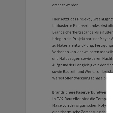
ersetzt werden.
Hier setzt das Projekt „GreenLigh
biobasierte Faserverbundwerkstoffe
Brandsicherheitsstandards erfüllen
bringen die Projektpartner Meyer 
zu Materialentwicklung, Fertigungs
Vorhaben von vier weiteren assozii
und Halbzeugen sowie deren Nachha
Aufgrund der Langlebigkeit der Ma
sowie Bauteil- und Werkstoffkreislä
Werkstoffentwicklungsphase berück
Brandsichere Faserverbundwerksto
In FVK-Bauteilen sind die Tempera
Maße von der organischen Polymer
eine thermische Zersetzung des Po