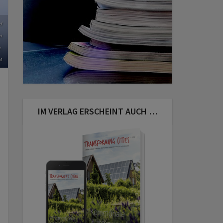
d
n
.
M
IM VERLAG ERSCHEINT AUCH …