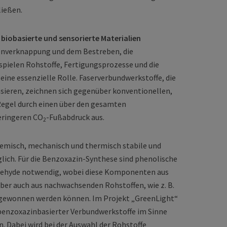
ließen.
biobasierte und sensorierte Materialien
enverknappung und dem Bestreben, die
 spielen Rohstoffe, Fertigungsprozesse und die
eine essenzielle Rolle. Faserverbundwerkstoffe, die
ieren, zeichnen sich gegenüber konventionellen,
 Regel durch einen über den gesamten
eringeren CO
-Fußabdruck aus.
2
hemisch, mechanisch und thermisch stabile und
lich. Für die Benzoxazin-Synthese sind phenolische
hyde notwendig, wobei diese Komponenten aus
ber auch aus nachwachsenden Rohstoffen, wie z. B.
gewonnen werden können. Im Projekt „GreenLight“
 benzoxazinbasierter Verbundwerkstoffe im Sinne
. Dabei wird bei der Auswahl der Rohstoffe