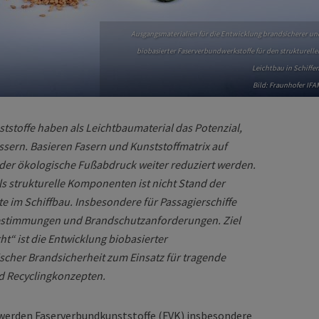
Ausgangsmaterialien für die Entwicklung brandsicherer un
biobasierter Faserverbundwerkstoffe für den strukturelle
Leichtbau in Schiffen
Bild: Fraunhofer IFA
tstoffe haben als Leichtbaumaterial das Potenzial,
ssern. Basieren Fasern und Kunststoffmatrix auf
er ökologische Fußabdruck weiter reduziert werden.
als strukturelle Komponenten ist nicht Stand der
e im Schiffbau. Insbesondere für Passagierschiffe
bestimmungen und Brandschutzanforderungen. Ziel
t“ ist die Entwicklung biobasierter
ischer Brandsicherheit zum Einsatz für tragende
nd Recyclingkonzepten.
werden Faserverbundkunststoffe (FVK) insbesondere