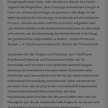
Energiequelle kann Solar- oder Windstrom dienen. Das bietet
zugleich die Möglichkeit, überschüssige erneuerbare Energie in
Form von chemischer Energie zu speichern. Allerdings ist die
elektrokatalytische Umsetzung von Kohlendioxid ein komplexer
Prozess, dessen einzelne Schritte noch nicht aufgeklärt sind.
„Ein tieferer Einblick in die Reaktionsmechanismen ist unbedingt
erforderlich, um die Umsetzung des Kohlendioxids in Richtung
der gewünschten Zielprodukte zu lenken“, betont Professor
Bastian J. M. Etzold
vom Fachbereich Chemie der TU Darmstadt.
Zusammen mit der Gruppe von Professor
Jan P. Hoffmann
(Fachbereich Material- und Geowissenschaften der TU
Darmstadt) und Forschern vom Helmholtz-Institut Erlangen-
Nürnberg für Erneuerbare Energien haben
Etzold
und seine
Mitarbeiter jetzt wesentliche Schritte für die elektrochemische
Kohlendioxid-Umwandlung entschlüsselt. Dabei verwendeten
sie einen Trick, wie sie jetzt in der Fachzeitschrift Angewandte
Chemie International Edition berichten: Auf dem
Kupferkatalysator brachten die Wissenschaftler eine ionische
Flüssigkeit auf, die als chemische Falle fungierte. So lassen sich
durch elektrochemische Umsetzung ebntstandene