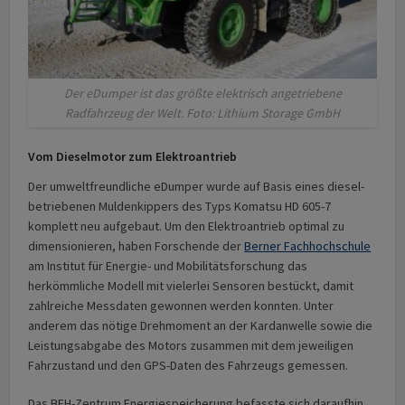
Der eDumper ist das größte elektrisch angetriebene
Radfahrzeug der Welt. Foto: Lithium Storage GmbH
Vom Dieselmotor zum Elektroantrieb
Der umweltfreundliche eDumper wurde auf Basis eines diesel-
betriebenen Muldenkippers des Typs Komatsu HD 605-7
komplett neu aufgebaut. Um den Elektroantrieb optimal zu
dimensionieren, haben Forschende der
Berner Fachhochschule
am Institut für Energie- und Mobilitätsforschung das
herkömmliche Modell mit vielerlei Sensoren bestückt, damit
zahlreiche Messdaten gewonnen werden konnten. Unter
anderem das nötige Drehmoment an der Kardanwelle sowie die
Leistungsabgabe des Motors zusammen mit dem jeweiligen
Fahrzustand und den GPS-Daten des Fahrzeugs gemessen.
Das BFH-Zentrum Energiespeicherung befasste sich daraufhin