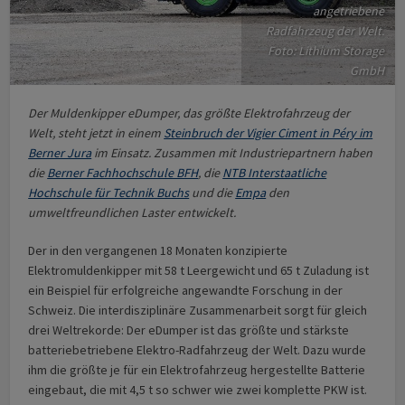
angetriebene
Radfahrzeug der Welt.
Foto: Lithium Storage
GmbH
Der Muldenkipper eDumper, das größte Elektrofahrzeug der
Welt, steht jetzt in einem
Steinbruch der Vigier Ciment in Péry im
Berner Jura
im Einsatz. Zusammen mit Industriepartnern haben
die
Berner Fachhochschule BFH
, die
NTB Interstaatliche
Hochschule für Technik Buchs
und die
Empa
den
umweltfreundlichen Laster entwickelt.
Der in den vergangenen 18 Monaten konzipierte
Elektromuldenkipper mit 58 t Leergewicht und 65 t Zuladung ist
ein Beispiel für erfolgreiche angewandte Forschung in der
Schweiz. Die interdisziplinäre Zusammenarbeit sorgt für gleich
drei Weltrekorde: Der eDumper ist das größte und stärkste
batteriebetriebene Elektro-Radfahrzeug der Welt. Dazu wurde
ihm die größte je für ein Elektrofahrzeug hergestellte Batterie
eingebaut, die mit 4,5 t so schwer wie zwei komplette PKW ist.