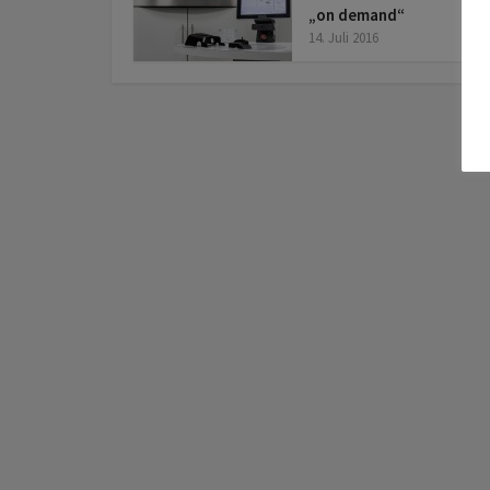
„on demand“
14. Juli 2016