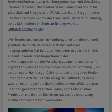
Henke
eröffneten jetzt in Hamburg gemeinsam mit
Dirk Wiese
,
Parlamentarischer Staatssekretär im Bundesministerium für
Wirtschaft und Energie, und
Olaf Scholz
, Erster Bürgermeister
und Präsident des Senats der Freien und Hansestadt Hamburg,
beide DLR-Institute im
Zentrum für angewandte
Luftfahrtforschung (ZAL)
.
„Wir freuen uns, nun auch in Hamburg, an einem der weltweit
größten Standorte der zivilen Luftfahrt, mit zwei
neugegründeten DLR-Instituten vertreten zu sein und im ZAL
eng mit unseren Industriepartnern in der
anwendungsorientierten Forschung zusammenzuarbeiten“,
sagte Prof.
Pascale Ehrenfreund
anlässlich der Eröffnung. „Die
beiden neuen Hamburger DLR-Institute sind tragende Pfeiler
unter dem ‘Dach der Digitalisierung der Luftfahrt’, denn sie
werden es ermöglichen, die Komplexität von Luftfahrzeugen
über den gesamten ‘digitalen Faden’, vom Entwurf, über
Produktion und Betrieb bis hin zur Ausserbetriebsetzung
abzubilden“, betont Prof.
Rolf Henke
.