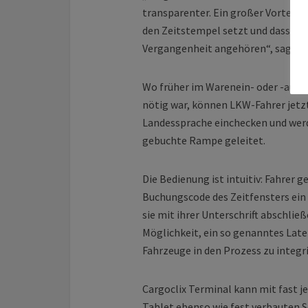
transparenter. Ein großer Vorteil i
den Zeitstempel setzt und dass Di
Vergangenheit angehören“, sagt Car
Wo früher im Warenein- oder -ausga
nötig war, können LKW-Fahrer jetzt
Landessprache einchecken und werd
gebuchte Rampe geleitet.
Die Bedienung ist intuitiv: Fahrer g
Buchungscode des Zeitfensters ein
sie mit ihrer Unterschrift abschli
Möglichkeit, ein so genanntes La
Fahrzeuge in den Prozess zu integr
Cargoclix Terminal kann mit fast 
Tablet ebenso wie fest verbauten S