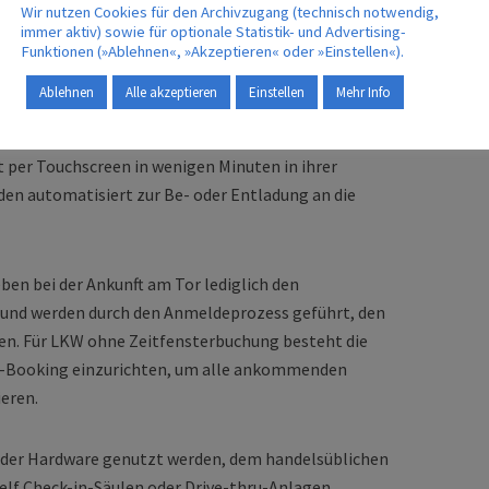
Wir nutzen Cookies für den Archivzugang (technisch notwendig,
st, dass der Fahrer mit seiner Anmeldung jetzt selbst
immer aktiv) sowie für optionale Statistik- und Advertising-
skussionen über tatsächliche Wartezeiten damit der
Funktionen (»Ablehnen«, »Akzeptieren« oder »Einstellen«).
goclix-Gesellschafter Prof. Dr.
Victor Meier
.
Ablehnen
Alle akzeptieren
Einstellen
Mehr Info
ng eine oft zeitintensive Anmeldung an der Pforte
 per Touchscreen in wenigen Minuten in ihrer
en automatisiert zur Be- oder Entladung an die
eben bei der Ankunft am Tor lediglich den
 und werden durch den Anmeldeprozess geführt, den
eßen. Für LKW ohne Zeitfensterbuchung besteht die
te-Booking einzurichten, um alle ankommenden
ieren.
jeder Hardware genutzt werden, dem handelsüblichen
elf Check-in-Säulen oder Drive-thru-Anlagen.