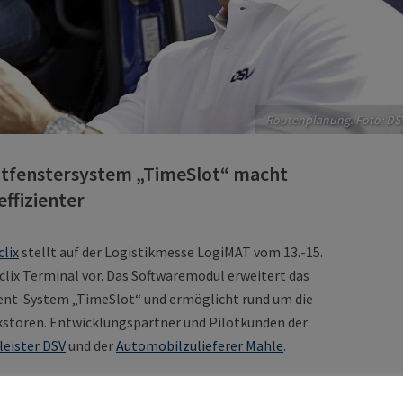
Routenplanung. Foto: DS
eitfenstersystem „TimeSlot“ macht
ffizienter
lix
stellt auf der Logistikmesse LogiMAT vom 13.-15.
lix Terminal vor. Das Softwaremodul erweitert das
nt-System „TimeSlot“ und ermöglicht rund um die
rkstoren. Entwicklungspartner und Pilotkunden der
leister DSV
und der
Automobilzulieferer Mahle
.
zesse an den Werkstoren deutlich schlanker und