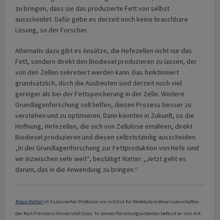
zu bringen, dass sie das produzierte Fett von selbst
ausscheidet. Dafür gebe es derzeit noch keine brauchbare
Lösung, so der Forscher.
Alternativ dazu gibt es Ansätze, die Hefezellen nicht nur das
Fett, sondern direkt den Biodiesel produzieren zu lassen, der
von den Zellen sekretiert werden kann. Das funktioniert
grundsätzlich, doch die Ausbeuten sind derzeit noch viel
geringer als bei der Fettspeicherung in der Zelle. Weitere
Grundlagenforschung soll helfen, diesen Prozess besser zu
verstehen und zu optimieren. Dann könnten in Zukunft, so die
Hoffnung, Hefezellen, die sich von Zellulose ernähren, direkt
Biodiesel produzieren und diesen selbstständig ausscheiden.
„In der Grundlagenforschung zur Fettproduktion von Hefe sind
wir inzwischen sehr weit“, bestätigt
Natter
. „Jetzt geht es
darum, das in die Anwendung zu bringen.“
Klaus Natter
ist Assoziierter Professor am Institut für Molekulare Biowissenschaften
der Karl-Franzens-Universität Graz. In seinen Forschungsarbeiten befasst er sich mit