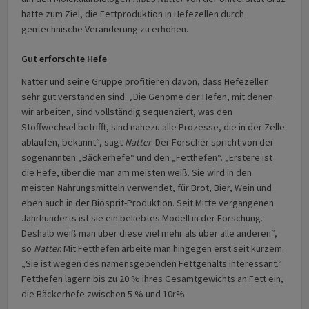
hatte zum Ziel, die Fettproduktion in Hefezellen durch
gentechnische Veränderung zu erhöhen.
Gut erforschte Hefe
Natter und seine Gruppe profitieren davon, dass Hefezellen
sehr gut verstanden sind. „Die Genome der Hefen, mit denen
wir arbeiten, sind vollständig sequenziert, was den
Stoffwechsel betrifft, sind nahezu alle Prozesse, die in der Zelle
ablaufen, bekannt“, sagt
Natter
. Der Forscher spricht von der
sogenannten „Bäckerhefe“ und den „Fetthefen“. „Erstere ist
die Hefe, über die man am meisten weiß. Sie wird in den
meisten Nahrungsmitteln verwendet, für Brot, Bier, Wein und
eben auch in der Biosprit-Produktion. Seit Mitte vergangenen
Jahrhunderts ist sie ein beliebtes Modell in der Forschung.
Deshalb weiß man über diese viel mehr als über alle anderen“,
so
Natter.
Mit Fetthefen arbeite man hingegen erst seit kurzem.
„Sie ist wegen des namensgebenden Fettgehalts interessant.“
Fetthefen lagern bis zu 20 % ihres Gesamtgewichts an Fett ein,
die Bäckerhefe zwischen 5 % und 10r%.