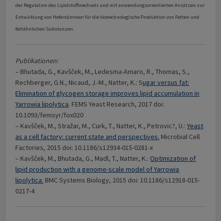
der Regulation des Lipidstoffwechsels und mit anwendungsorientierten Ansätzen zur
Entwicklung von Hefestämmen für die biotechnologische Produktion von Fetten und
fettähnlichen Substanzen.
Publikationen:
– Bhutada, G., Kavšček, M., Ledesma-Amaro, R., Thomas, S.,
Rechberger, G.N., Nicaud, J.-M., Natter, K.: S
ugar versus fat:
Elimination of glycogen storage improves lipid accumulation in
Yarrowia lipolytica
. FEMS Yeast Research, 2017 doi:
10.1093/femsyr/fox020
– Kavšček, M., Stražar, M., Curk, T., Natter, K., Petrovic?, U.:
Yeast
as a cell factory: current state and perspectives.
Microbial Cell
Factories, 2015 doi: 10.1186/s12934-015-0281-x
– Kavšček, M., Bhutada, G., Madl, T., Natter, K.:
Optimization of
lipid production with a genome-scale model of Yarrowia
lipolytica.
BMC Systems Biology, 2015 doi: 10.1186/s12918-015-
0217-4