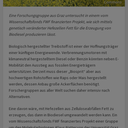
Commons
Eine Forschungsgruppe aus Graz untersucht in einem vom
Wissenschaftsfonds FWF finanzierten Projekt, wie sich mittels
genetisch veränderter Hefezellen Fett für die Erzeugung von
Biodiesel produzieren lässt.
Biologisch hergestellter Treibstoff ist einer der Hoffnungsträger
einer künftigen Energiewende. Verbrennungsmotoren mit
klimaneutral hergestelltem Diesel oder Benzin könnten neben E-
Mobilität den Ausstieg aus fossilen Energieträgern
unterstützen. Derzeit muss dieser „Biosprit“ aber aus
hochwertigen Rohstoffen wie Raps oder Mais hergestellt
werden, dessen Anbau große Ackerflächen benötigt.
Forschergruppen aus aller Welt suchen daher intensiv nach
Alternativen.
Eine davon wäre, mit Hefezellen aus Zelluloseabfällen Fett zu
erzeugen, das dann in Biodiesel umgewandelt werden kann. Ein
vom Wissenschaftsfonds FWF finanziertes Projekt einer Gruppe
um den Molekularbiologen
Klaus Natter
von der Universität Graz