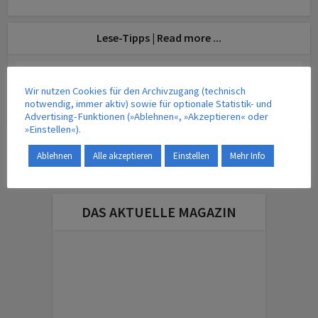
Lese-Tipps | Read more ...
Mobilität: Wissenschaft
KIT wertet 1600 Testfahrten in Mannheim und
Wir nutzen Cookies für den Archivzugang (technisch
Friedrichshafen aus
notwendig, immer aktiv) sowie für optionale Statistik- und
9. April 2026
Advertising-Funktionen (»Ablehnen«, »Akzeptieren« oder
»Einstellen«).
TERMINE | VERANSTALTUNGEN
Ablehnen
Alle akzeptieren
Einstellen
Mehr Info
DAS AKTUELLE MAGAZIN