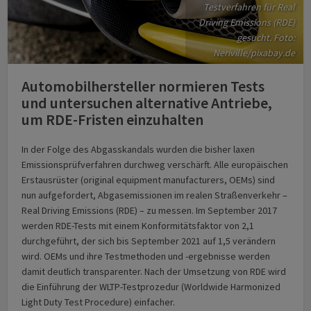
Testverfahren für Real
Driving Emissions (RDE)
gesucht. Foto:
Neriville/pixabay.de
Automobilhersteller normieren Tests
und untersuchen alternative Antriebe,
um RDE-Fristen einzuhalten
In der Folge des Abgasskandals wurden die bisher laxen
Emissionsprüfverfahren durchweg verschärft. Alle europäischen
Erstausrüster (original equipment manufacturers, OEMs) sind
nun aufgefordert, Abgasemissionen im realen Straßenverkehr –
Real Driving Emissions (RDE) – zu messen. Im September 2017
werden RDE-Tests mit einem Konformitätsfaktor von 2,1
durchgeführt, der sich bis September 2021 auf 1,5 verändern
wird. OEMs und ihre Testmethoden und -ergebnisse werden
damit deutlich transparenter. Nach der Umsetzung von RDE wird
die Einführung der WLTP-Testprozedur (Worldwide Harmonized
Light Duty Test Procedure) einfacher.