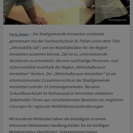
Bild: FH St. Pölten | Mayur
Kumargowda
–
Die Stadtgemeinde Amstetten erarbeitet
[
FH St. Pölten
]
gemeinsam mit der Fachhochschule St. Pölten unter dem Titel
„AM.mobility.lab“, wie ein Mobilitätslabor für die Region
Amstetten aussehen könnte. Ziel ist es, unterstützende
Strukturen zu entwickeln, die eine nachhaltige Personen- und
Gütermobilität innerhalb der Region „Wirtschaftsraum
Amstetten“ fördern. Der „Wirtschaftsraum Amstetten“ ist ein
interkommunaler Zusammenschluss der Stadtgemeinde
Amstetten und der 13 Umlandgemeinden. Bei einer
Zukunftswerkstatt im Rathaussaal in Amstetten arbeiteten
Stakeholder*innen aus verschiedensten Bereichen an möglichen
Lösungen für regionale Mobilitätsherausforderungen.
Mit kreativen Methoden haben die Beteiligten in einem
intensiven Miteinander Handlungsfelder für ein künftiges
Mobilitätslabor identifiziert. Teilgenommen haben