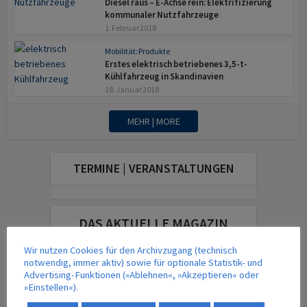
Diesel raus – E-Achse rein: Elektrifizierung
kommunaler Nutzfahrzeuge
1. Februar 2018
Mobilität: Produkte
Erstes elektrisch betriebenes 3,5-t-
Kühlfahrzeug in Skandinavien
18. Januar 2018
MEHR | MORE
TERMINE | VERANSTALTUNGEN
DAS AKTUELLE MAGAZIN
Wir nutzen Cookies für den Archivzugang (technisch
notwendig, immer aktiv) sowie für optionale Statistik- und
Advertising-Funktionen (»Ablehnen«, »Akzeptieren« oder
»Einstellen«).