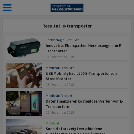
Resultat: e-transporter
Technologie: Produkte
Innovative Eberspächer-Heizlösungen für E-
Transporter
13. Dezember 2019
Mobilität: Produkte
UZE Mobility kauft 500 E-Transporter von
StreetScooter
13. Dezember 2018
Mobilität: Produkte
Daten finanzieren kostenlosen Verleih von E-
Transportern
26. November 2018
Mobilität
Sono Motors zeigt verschiedene