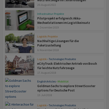
Nutzfahrzeuge mit Solarlösungen
20. August 2022
Infrastruktur: Projekte
Pilotprojekt erfolgreich: Akku-
Wechselstationen im Logistikeinsatz
3. Dezember 2019
Logistik: Projekte
Nachhaltige Lösungen für die
Paketzustellung
6. November 2018
Logistik
•
Technologie: Produkte
eCityTruck: Elektrischer Antrieb von Bosch
für leichte Nutzfahrzeuge
17. August 2018
English Articles
•
Mobilität
Goldman Sachs to explore StreetScooter
options for Deutsche Post
13. Juli 2018
Logistik
•
Technologie: Produkte