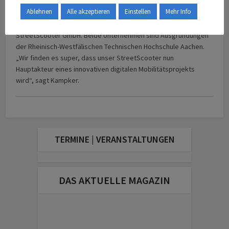
In Aachen freut man sich über den neuen
Großkunden
:
Ablehnen
Alle akzeptieren
Einstellen
Mehr Info
„StreetScooter und UZE Mobility passen einfach gut
zusammen“, sagt Prof. Dr.
Achim Kampker,
CEO der
StreetScooter GmbH. Beide Unternehmen sind Ausgründungen
der Rheinisch-Westfälischen Technischen Hochschule Aachen.
„Wir finden es super, dass unser StreetScooter nun
Hauptakteur eines innovativen digitalen Mobilitätsprojekts
wird“, sagt Kampker.
TERMINE | VERANSTALTUNGEN
DAS AKTUELLE MAGAZIN