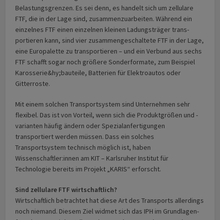
Belastungs­grenzen. Es sei denn, es handelt sich um zellulare
FTF, die in der Lage sind, zusammen­zuarbeiten. Während ein
einzelnes FTF einen einzelnen kleinen Ladungsträger trans­
portieren kann, sind vier zusammen­geschaltete FTF in der Lage,
eine Europalette zu transportieren – und ein Verbund aus sechs
FTF schafft sogar noch größere Sonderformate, zum Beispiel
Karosserie&hy;bauteile, Batterien für Elektroautos oder
Gitterroste.
Mit einem solchen Transportsystem sind Unternehmen sehr
flexibel. Das ist von Vorteil, wenn sich die Produktgrößen und -
varianten häufig ändern oder Spezial­anfertigungen
transportiert werden müssen. Dass ein solches
Transportsystem technisch möglich ist, haben
Wissenschaftler:innen am KIT – Karlsruher Institut für
Technologie bereits im Projekt „KARIS“ erforscht.
Sind zellulare FTF wirtschaftlich?
Wirtschaftlich betrachtet hat diese Art des Transports allerdings
noch niemand. Diesem Ziel widmet sich das IPH im Grundlagen­