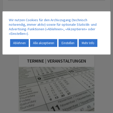
Lese-Tipps | Read more ...
Wir nutzen Cookies für den Archivzugang (technisch
notwendig, immer aktiv) sowie für optionale Statistik- und
Advertising-Funktionen (»Ablehnen«, »Akzeptieren« oder
Logistik
»Einstellen«).
Last-minute Call for Papers: Ausgabe 4,
Schwerpunkt Logistik
Ablehnen
Alle akzeptieren
Einstellen
Mehr Info
27. August 2025
TERMINE | VERANSTALTUNGEN