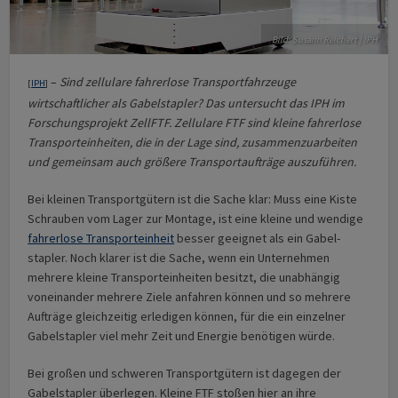
Bild: Susann Reichert | IPH
–
Sind zellulare fahrerlose Trans­port­fahr­zeuge
[
IPH
]
wirtschaftlicher als Gabel­stapler? Das untersucht das IPH im
Forschungs­projekt ZellFTF. Zellulare FTF sind kleine fahrerlose
Trans­port­ein­heiten, die in der Lage sind, zusammenzuarbeiten
und gemeinsam auch größere Transportaufträge auszuführen.
Bei kleinen Transportgütern ist die Sache klar: Muss eine Kiste
Schrauben vom Lager zur Montage, ist eine kleine und wendige
fahrerlose Trans­port­ein­heit
besser geeignet als ein Gabel­
stapler. Noch klarer ist die Sache, wenn ein Unternehmen
mehrere kleine Trans­port­ein­heiten besitzt, die unabhängig
voneinander mehrere Ziele anfahren können und so mehrere
Aufträge gleichzeitig erledigen können, für die ein einzelner
Gabel­stapler viel mehr Zeit und Energie benötigen würde.
Bei großen und schweren Transport­gütern ist dagegen der
Gabel­stapler überlegen. Kleine FTF stoßen hier an ihre