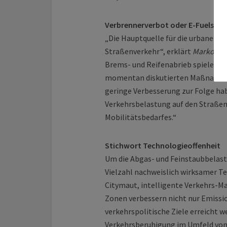
Verbrennerverbot oder E-Fuels we
„Die Hauptquelle für die urbane Fe
Straßenverkehr“, erklärt
Marko Fr
Brems- und Reifenabrieb spielen hi
momentan diskutierten Maßnahmen 
geringe Verbesserung zur Folge hab
Verkehrsbelastung auf den Straßen
Mobilitätsbedarfes.“
Stichwort Technologieoffenheit
Um die Abgas- und Feinstaubbelastu
Vielzahl nachweislich wirksamer 
Citymaut, intelligente Verkehrs-
Zonen verbessern nicht nur Emissio
verkehrspolitische Ziele erreicht w
Verkehrsberuhigung im Umfeld von 