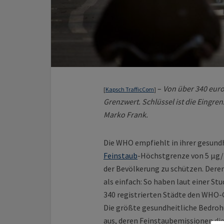
–
Von über 340 euro
[
Kapsch TrafficCom
]
Grenzwert. Schlüssel ist die Eingr
Marko Frank.
Die WHO empfiehlt in ihrer gesundh
Feinstaub
-Höchstgrenze von 5 µg
der Bevölkerung zu schützen. Deren 
als einfach: So haben laut einer St
340 registrierten Städte den WHO-
Die größte gesundheitliche Bedrohu
aus, deren Feinstaubemissionen di