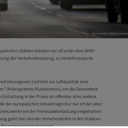
Symbolbild: 995645 | pixaba
päischen Städten bleiben nur elf unter dem WHO-
enzung der Verkehrsbelastung, so Verkehrsexperte
eitsbezogenen Leitlinie zur Luftqualität eine
/m³ (Mikrogramm/Kubikmeter), um die Gesundheit
Einhaltung in der Praxis ist offenbar alles andere
udie der europäischen Umweltagentur nur elf der über
Grenzwerte bei der Feinstaubbelastung eingehalten.
ng geht hier von der Verkehrsdichte in den Städten
e Menschen ausgesetzt sind.