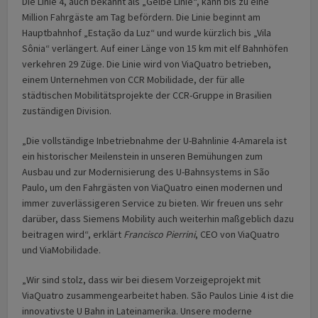
Die Linie 4, auch bekannt als „Gelbe Linie“, kann bis zu eine
Million Fahrgäste am Tag befördern. Die Linie beginnt am
Hauptbahnhof „Estação da Luz“ und wurde kürzlich bis „Vila
Sônia“ verlängert. Auf einer Länge von 15 km mit elf Bahnhöfen
verkehren 29 Züge. Die Linie wird von ViaQuatro betrieben,
einem Unternehmen von CCR Mobilidade, der für alle
städtischen Mobilitätsprojekte der CCR-Gruppe in Brasilien
zuständigen Division.
„Die vollständige Inbetriebnahme der U-Bahnlinie 4-Amarela ist
ein historischer Meilen­stein in unseren Bemühungen zum
Ausbau und zur Modernisierung des U-Bahnsystems in São
Paulo, um den Fahrgästen von ViaQuatro einen modernen und
immer zuverlässigeren Service zu bieten. Wir freuen uns sehr
darüber, dass Siemens Mobility auch weiterhin maßgeblich dazu
beitragen wird“, erklärt
Francisco Pierrini
, CEO von ViaQuatro
und ViaMobilidade.
„Wir sind stolz, dass wir bei diesem Vorzeigeprojekt mit
ViaQuatro zusammengearbeitet haben. São Paulos Linie 4 ist die
innovativste U Bahn in Lateinamerika. Unsere moderne