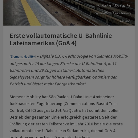
U-Bahn São Paulo.
Symbolbild: Esportesnet |
pixabay
Erste vollautomatische U-Bahnlinie
Lateinamerikas (GoA 4)
–
Digitale CBTC-Technologie von Siemens Mobility
[
Siemens Mobility
]
auf gesamter 15 km langen Strecke der U-Bahnlinie 4, in 11
Bahnhöfen und 29 Zügen installiert. Automatisches
Signalsystem sorgt für höhere Verfügbarkeit, optimiert den
Betrieb und bietet mehr Fahrgastkomfort
Siemens Mobility hat São Paulos U-Bahn-Linie 4 mit seiner
funkbasierten Zugsteuerung (Communications-Based Train
Control, CBTC) ausgestattet. ViaQuatro hat somit den vollen
Betrieb der gesamten Linie erfolgreich gestartet. Seit der
Eröffnung der ersten Teilstrecke im Jahr 2010 ist sie die erste
vollautomatische U Bahnlinie in Südamerika, die mit GoA 4
betrieben werden kann. Das ist der höchste