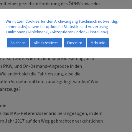
 mit einer gezielten Förderung des ÖPNV sowie des
gebotsbedingungen und Nachfragestruktur im
 unterscheiden, betrachteten sie dabei insgesamt
Wir nutzen Cookies für den Archivzugang (technisch notwendig,
on der Großstadt über den städtischen und
immer aktiv) sowie für optionale Statistik- und Advertising-
Funktionen (»Ablehnen«, »Akzeptieren« oder »Einstellen«).
besiedelten ländlichen Raum.
Ablehnen
Alle akzeptieren
Einstellen
Mehr Info
eren, simulierte das Forschungsteam im Anschluss
-Software. Wie effizient sind Rideselling, also
em PKW, und On-Demand-Angebote in den
e ändert sich die Fahrleistung, also die
 allen Verkehrsmitteln zurückgelegt werden? Wie
 Fahrzeuge?
die
de das MKS-Referenzszenario herangezogen, in dem
zum Jahr 2017 auf den Weg gebrachten verkehrlichen