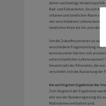
damit nachhaltige Verkehrspolitik
Rad- und Fußverkehrs. Da sich An
urbanen und ländlichen Raum stark
vier verschiedenen Lebensräume: V
ländlichen Kreis bis hin zum dünn 
Um die Zukunftsszenarien zu validi
verschiedene Fragenstellung mit PTV
kommerzielle Fahrten mit privat
unterschiedlichen Lebensräumen? Wi
Gesamtzahl der Kilometer, die von
verschiebt sich die Auslastung der
Die wichtigsten Ergebnisse der Stu
Zum Vergleich der Ergebnisse wur
alle von der Bundesregierung bis 
Maßnahmen enthalten sind.