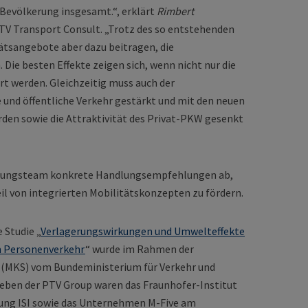
r Bevölkerung insgesamt.“, erklärt
Rimbert
 PTV Transport Consult. „Trotz des so entstehenden
tsangebote aber dazu beitragen, die
Die besten Effekte zeigen sich, wenn nicht nur die
t werden. Gleichzeitig muss auch der
 und öffentliche Verkehr gestärkt und mit den neuen
den sowie die Attraktivität des Privat-PKW gesenkt
rschungsteam konkrete Handlungsempfehlungen ab,
l von integrierten Mobilitätskonzepten zu fördern.
 Studie „
Verlagerungswirkungen und Umwelteffekte
m Personenverkehr
“ wurde im Rahmen der
ie (MKS) vom Bundeministerium für Verkehr und
 Neben der PTV Group waren das Fraunhofer-Institut
hung ISI sowie das Unternehmen M-Five am