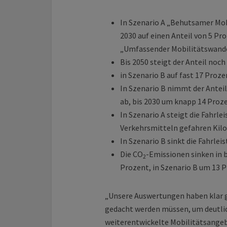
In Szenario A „Behutsamer M
2030 auf einen Anteil von 5 Pro
„Umfassender Mobilitätswandel
Bis 2050 steigt der Anteil noch 
in Szenario B auf fast 17 Proze
In Szenario B nimmt der Antei
ab, bis 2030 um knapp 14 Proze
In Szenario A steigt die Fahrle
Verkehrsmitteln gefahren Kilo
In Szenario B sinkt die Fahrlei
Die CO
-Emissionen sinken in b
2
Prozent, in Szenario B um 13 P
„Unsere Auswertungen haben klar g
gedacht werden müssen, um deutlic
weiterentwickelte Mobilitätsangeb