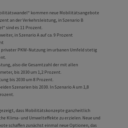
obilitätswandel“ kommen neue Mobilitätsangebote
zent an der Verkehrsleistung, in Szenario B
“ sind es 11 Prozent.
weiter, in Szenario A auf ca. 9 Prozent
nt
l privater PKW-Nutzung im urbanen Umfeld stetig
nt.
istung, also die Gesamtzahl der mit allen
meter, bis 2030 um 1,2 Prozent.
stung bis 2030 um 8 Prozent.
eiden Szenarien bis 2030. In Szenario A um 1,8
rozent.
ezeigt, dass Mobilitätskonzepte ganzheitlich
he Klima- und Umwelteffekte zu erzielen. Neue und
ote schaffen zunächst einmal neue Optionen, das