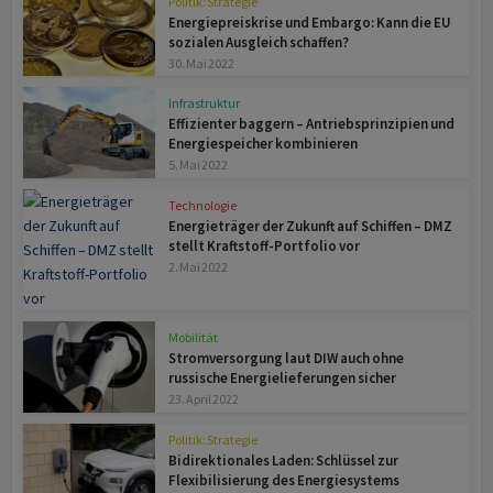
Politik: Strategie
Energiepreiskrise und Embargo: Kann die EU
sozialen Ausgleich schaffen?
30. Mai 2022
Infrastruktur
Effizienter baggern – Antriebsprinzipien und
Energiespeicher kombinieren
5. Mai 2022
Technologie
Energieträger der Zukunft auf Schiffen – DMZ
stellt Kraftstoff-Portfolio vor
2. Mai 2022
Mobilität
Stromversorgung laut DIW auch ohne
russische Energielieferungen sicher
23. April 2022
Politik: Strategie
Bidirektionales Laden: Schlüssel zur
Flexibilisierung des Energiesystems