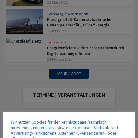
22. März 2022
Technologie: Wissenschaft
Flüssigmetall-Batterie als einfacher
Pufferspeicher für „grüne“ Energie
7. März 2022
Technologie
Energieeffizienz elektrischer Bahnen durch
Digitalisierung erhöhen
28. Februar 2022
MEHR | MORE
TERMINE | VERANSTALTUNGEN
DAS AKTUELLE MAGAZIN
Wir nutzen Cookies für den Archivzugang (technisch
notwendig, immer aktiv) sowie für optionale Statistik- und
Advertising-Funktionen (»Ablehnen«, »Akzeptieren« oder