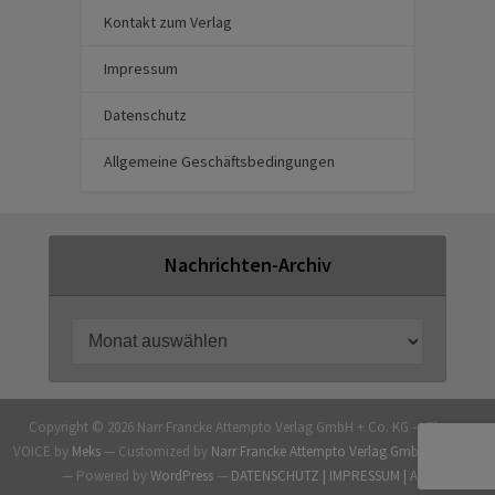
Kontakt zum Verlag
Impressum
Datenschutz
Allgemeine Geschäftsbedingungen
Nachrichten-Archiv
Copyright © 2026 Narr Francke Attempto Verlag GmbH + Co. KG — Theme
VOICE by
Meks
— Customized by
Narr Francke Attempto Verlag GmbH + Co. KG
— Powered by
WordPress
—
DATENSCHUTZ |
IMPRESSUM |
AGB