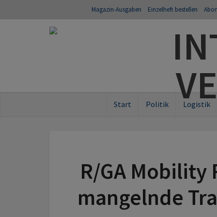
Magazin-Ausgaben
Einzelheft bestellen
Abo
Start
Politik
Logistik
R/GA Mobility 
mangelnde Tra