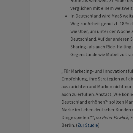
Rolle als weltweit. 27 % der d
verglichen mit einem weltweit
In Deutschland wird MaaS weita
Weg zur Arbeit genutzt. 18 % 
wie Uber, um unter der Woche z
Deutschland. Auf der anderen Se
Sharing- als auch Ride-Hailing
Gegenstände wie Möbel zu tran
„Für Marketing- und Innovationsführ
Empfehlung, ihre Strategien auf d
auszurichten und Marken nicht nur 
auch zu erfüllen. Anstatt ‚Wie könn
Deutschland erhöhen?‘ sollten Mar
Marke im Leben deutscher Kunden ei
Dinge spielen?‘“, so
Peter Pawlick
, 
Berlin. (
Zur Studie
)