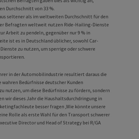
eutschen Befragten gaben dies als wichtig an,
en Durchschnitt von 33 %.
us seltener als im weltweiten Durchschnitt für den
der Befragten weltweit nutzen Ride-Hailing-Dienste
ur Arbeit zu pendeln, gegenüber nur 9 % in
ite ist es in Deutschland üblicher, sowohl Car-
-Dienste zu nutzen, um sperrige oder schwere
sportieren.
er in der Automobilindustrie resultiert daraus die
ie wahren Bedürfnisse deutscher Kunden
zu nutzen, um diese Bedürfnisse zu fördern, sondern
en wir dieses Jahr die Haushaltsdurchdringung in
ketingfachleute besser fragen ‚Wie könnte unsere
ne Rolle als erste Wahl für den Transport schwerer
Executive Director und Head of Strategy bei R/GA