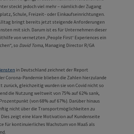
ter steckt jedoch viel mehr – nämlich der Zugang
platz, Schule, Freizeit- oder Einkaufseinrichtungen.
lltag bringt bereits jetzt steigende Anforderungen
iensten mit sich. Darum ist es für Unternehmen dieser
thilfe von vernetzten ,People First‘ Experiences ein
ichen“, so
David Toma
, Managing Director R/GA
iensten
in Deutschland zeichnet der Report
 der Corona-Pandemie blieben die Zahlen hierzulande
 zurück, gleichzeitig wurden sie von Covid nicht so
rend die Nutzung weltweit von 75% auf 62% sank,
n Prozentpunkt (von 68% auf 67%). Darüber hinaus
ftig nicht über die Transportmöglichkeiten zu
 Dies zeigt eine klare Motivation auf Kundenseite
ce für kontinuierliches Wachstum von MaaS als
nd.