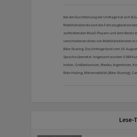
Bei der Durchführung der Umfrage hat sich R/G
Mobilitätsdienste und des Fahrzeugbesitzes be
aufstrebenden MaaS-Playern und dem Besitz ei
verschiedenen Arten von Mobilitätsdiensten in 
Bike-Sharing. Die Umfrage fand vom 30. August 
Sprache übersetzt. Insgesamt wurden 5.084 Kund
Indien, Großbritannien, Mexiko, Argentinien, 
Ride-Hailing, Mikromobilität (Bike-Sharing), C
Lese-T