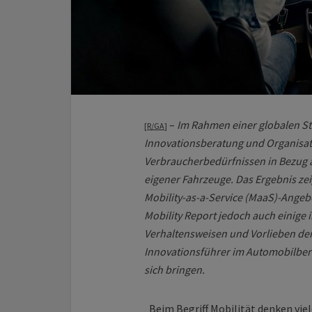
–
Im Rahmen einer globalen St
[
R/GA
]
Innovationsberatung und Organisat
Verbraucherbedürfnissen in Bezug a
eigener Fahrzeuge. Das Ergebnis zei
Mobility-as-a-Service (MaaS)-Angeb
Mobility Report jedoch auch einige 
Verhaltensweisen und Vorlieben der 
Innovationsführer im Automobilbe
sich bringen.
„Beim Begriff Mobilität denken vi