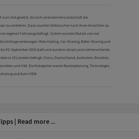
A zum Ziel gesetzt, die sich verändernde Landschaft der
sser zu verstehen. Dazu wurden Verbraucher nach ihren Ansichten zu
nes eigenen Fahrzeugs befragt. Zudem wurden Nutzer von vier
die Umfrage einbezogen: Ride-Hailing, Car-Sharing, Roller-Sharing und
bis 30. September 2020 statt und wurde in die je Land vorherrschende
en in 10 Ländern befragt: China, Deutschland, Australien, Brasilien,
Kolumbien und USA. Die Kategorien waren Routenplanung, Technologie,
arsharing und Auto-OEM.
ipps | Read more ...