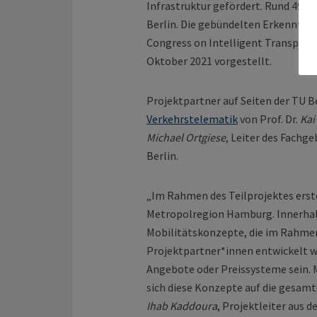
Infrastruktur gefördert. Rund 490.0
Berlin. Die gebündelten Erkenntni
Congress on Intelligent Transpor
Oktober 2021 vorgestellt.
Projektpartner auf Seiten der TU B
Verkehrstelematik
von Prof. Dr.
Kai
Michael Ortgiese
, Leiter des Fach
Berlin.
„Im Rahmen des Teilprojektes erste
Metropolregion Hamburg. Innerhalb
Mobilitätskonzepte, die im Rahme
Projektpartner*innen entwickelt w
Angebote oder Preissysteme sein. M
sich diese Konzepte auf die gesamt
Ihab Kaddoura
, Projektleiter aus 