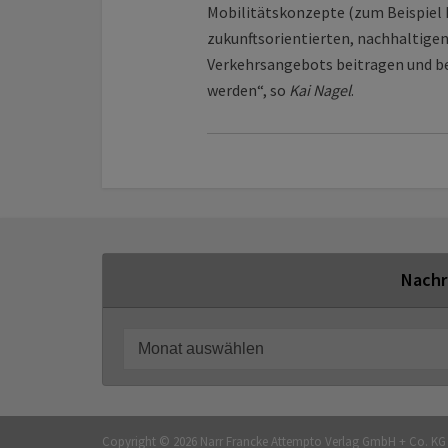
Mobilitätskonzepte (zum Beispiel R
zukunftsorientierten, nachhaltigen
Verkehrsangebots beitragen und be
werden“, so
Kai Nagel
.
Nachr
Copyright © 2026 Narr Francke Attempto Verlag GmbH + Co. K