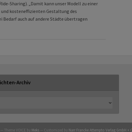
ide-Sharing). „Damit kann unser Modell zu einer
 und kosteneffizienten Gestaltung des
i Bedarf auch auf andere Städte übertragen
ichten-Archiv
G — Theme VOICE by
Meks
— Customized by
Narr Francke Attempto Verlag GmbH + 