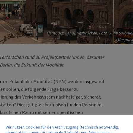
Hamburg, Landungsbrücken. Foto: Julia Solonin
| Unsplas
 erforschen rund 30 Projektpartner*innen, darunter
erlin, die Zukunft der Mobilität.
tform Zukunft der Mobilität (NPM) werden insgesamt
fen sollen, die folgende Frage besser zu
sierung das Verkehrssystem nachhaltiger, sicherer,
stalten? Dies gilt gleichermaßen für den Personen-
m ländlichen Raum mit seinen spezifischen
 urbanen Zusammenhang. Insgesamt wird das
Wir nutzen Cookies für den Archivzugang (technisch notwendig,
om Bundesministerium für Verkehr und digitale
immer aktiv) sowie für optionale Statistik- und Advertising-