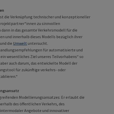
ten
ist die Verknüpfung technischer und konzeptioneller
rojektpartner*innen zu sinnvollen
 dann in das gesamte Verkehrsmodell für die
 und innerhalb dieses Modells bezüglich ihrer
und die
Umwelt
untersucht.
Handlungsempfehlungen für automatisierte und
ein wesentliches Ziel unseres Teilvorhabens“ so
s aber auch darum, das entwickelte Modell der
gstool für zukünftige verkehrs- oder
ablieren.“
ungsansatz
greifenden Modellierungsansatzes: Er erlaubt die
rhalb des öffentlichen Verkehrs, des
 intermodaler Angebote und innovativer