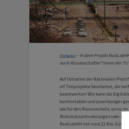
–
In dem Projekt RealLabHH
[
TU Berlin
]
auch Wissenschaftler*innen der TU B
Auf Initiative der Nationalen Plat
elf Teilprojekte bearbeitet, die hel
beantworten: Wie kann die Digitali
komfortabler und zuverlässiger ge
wie für den Warenverkehr, sei es i
Mobilitätsanforderungen oder im
RealLabHH mit rund 21 Mio. Euro v