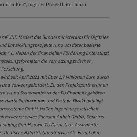
 mithelfen“, fügt der Projektleiter hinzu.
e mFUND fördert das Bundesministerium für Digitales
 und Entwicklungsprojekte rund um datenbasierte
tät 4.0. Neben der finanziellen Förderung unterstützt
staltungsformaten die Vernetzung zwischen
d Forschung.
rd seit April 2021 mit über 1,7 Millionen Euro durch
s und Verkehr gefördert. Zu den Projektpartnerinnen
tkreis- und Systementwurf der TU Chemnitz gehören
soziierte Partnerinnen und Partner. Direkt beteiligt
ionssysteme GmbH, HaCon Ingenieurgesellschaft
Nahverkehrsservice Sachsen-Anhalt GmbH, Smartris
sulting GmbH sowie TU Darmstadt. Assoziierte
V., Deutsche Bahn Station&Service AG, Eisenbahn-