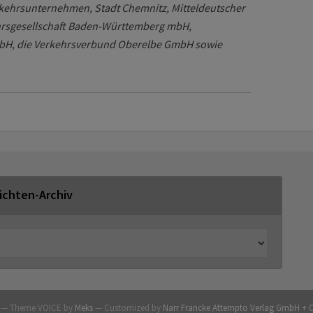
kehrsunternehmen, Stadt Chemnitz, Mitteldeutscher
rsgesellschaft Baden-Württemberg mbH,
bH, die Verkehrsverbund Oberelbe GmbH sowie
ichten-Archiv
G — Theme VOICE by
Meks
— Customized by
Narr Francke Attempto Verlag GmbH + 