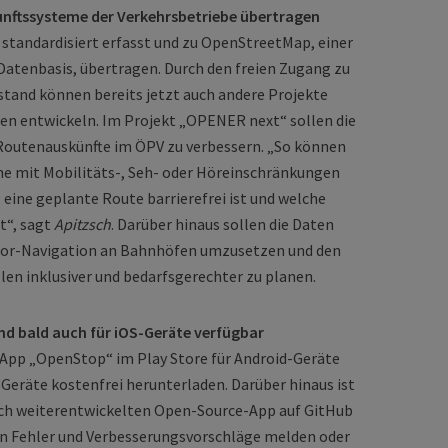
unftssysteme der Verkehrsbetriebe übertragen
 standardisiert erfasst und zu OpenStreetMap, einer
tenbasis, übertragen. Durch den freien Zugang zu
and können bereits jetzt auch andere Projekte
en entwickeln. Im Projekt „OPENER next“ sollen die
Routenauskünfte im ÖPV zu verbessern. „So können
ne mit Mobilitäts-, Seh- oder Höreinschränkungen
 eine geplante Route barrierefrei ist und welche
t“, sagt
Apitzsch
. Darüber hinaus sollen die Daten
ndoor-Navigation an Bahnhöfen umzusetzen und den
en inklusiver und bedarfsgerechter zu planen.
nd bald auch für iOS-Geräte verfügbar
e App „OpenStop“ im Play Store für Android-Geräte
-Geräte kostenfrei herunterladen. Darüber hinaus ist
lich weiterentwickelten Open-Source-App auf GitHub
ann Fehler und Verbesserungsvorschläge melden oder