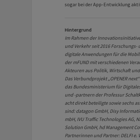
sogar bei der App-Entwicklung aktiv
Hintergrund
Im Rahmen der Innovationsinitiativ
und Verkehr seit 2016 Forschungs-
digitale Anwendungen für die Mobili
der mFUND mit verschiedenen Veran
Akteuren aus Politik, Wirtschaft un
Das Verbundprojekt „OPENER next“ wi
das Bundesministerium für Digitale
und -partnern der Professur Schal
acht direkt beteiligte sowie sechs as
sind: datagon GmbH, Disy Informat
mbH, IVU Traffic Technologies AG, 
Solution GmbH, hd Management Con
Partnerinnen und Partner: DELFI e. 