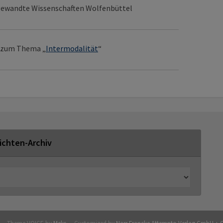
ngewandte Wissenschaften Wolfenbüttel
n zum Thema „
Intermodalität
“
ichten-Archiv