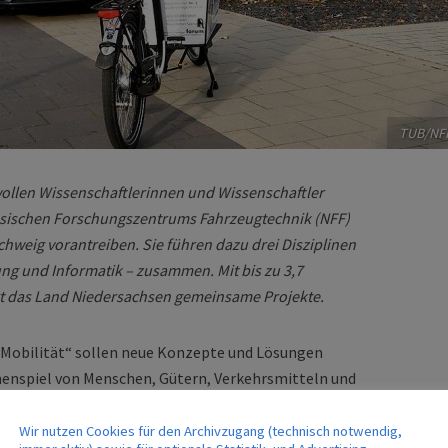
TUB/NF
t wollen Wissenschaftlerinnen und Wissenschaftler
sischen Forschungszentrums Fahrzeugtechnik (NFF)
hweig vorantreiben. Sie führen dazu drei Disziplinen
ng und Informatik – zusammen. Mit bis zu 3,7
ert das Land Niedersachsen gemeinsame Projekte.
 Mobilität“ sollen neue Konzepte und Lösungen
enspiel von Menschen, Gütern, Verkehrsmitteln und
Wir nutzen Cookies für den Archivzugang (technisch notwendig,