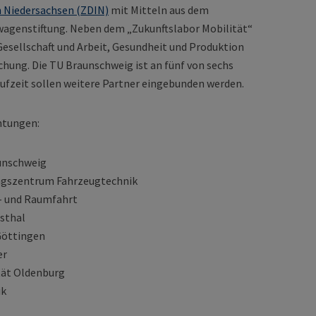
n Niedersachsen (ZDIN)
mit Mitteln aus dem
wagenstiftung. Neben dem „Zukunftslabor Mobilität“
 Gesellschaft und Arbeit, Gesundheit und Produktion
schung. Die TU Braunschweig ist an fünf von sechs
Laufzeit sollen weitere Partner eingebunden werden.
chtungen:
aunschweig
ungszentrum Fahrzeugtechnik
t- und Raumfahrt
usthal
Göttingen
er
ität Oldenburg
ik