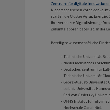
Zentrums für digitale Innovatione
Niedersächsischen Vorab der Volks
starten die Cluster Agrar, Energie,
ihre vernetzte Digitalisierungsfor
Zukunftslaboren beteiligt. In der 
Beteiligte wissenschaftliche Einri
– Technische Universität Br
– Niedersächsisches Forsch
– Deutsches Zentrum für Luf
– Technische Universität Cla
– Georg-August-Universität 
– Leibniz Universität Hannov
– Carl von Ossietzky Univers
– OFFIS Institut für Informat
– Hochschule Osnabrück