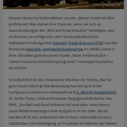
Foto: pixabay.de
Können deutsche Unternehmen von der „Neuen Seidenstraße“
profitieren? Wie stehen ihre Chancen, wenn sie sich an
Ausschreibungen der „Belt and Road Initiative“ beteiligen, und
wo können sie erfolgreich sein? Die bundesdeutsche
Außenwirtschaftsagentur
Germany Trade & Invest (GTAI
)
und der
Deutsche
Industrie- und Handelskammertag
e.V. (DIHK) sehen in
ihrer aktuellen gemeinsamen Studie „Neue Seidenstraße –
Chinas massives Investitionsprogramm“ vorwiegend positive
Anzeichen.
Grundsätzlich ist die chinesische Initiative ein Thema, das für
ganz Deutschland große Bedeutung hat und auch in der
Fachpresse kontrovers behandelt wird (
s. Bericht Handelsblatt
).
Dr.
Volker Treier
, stellvertretender Hauptgeschäftsführer des
DIHK: „Die Belt and Road Initiative hat weit über Asien hinaus
einen Modernisierungsschub ausgelöst. In nur zehn Jahren
werden 90 % des weltweiten Wachstums außerhalb Europas
stattfinden. Eine Beteiligung an Projekten im Rahmen der Neuen