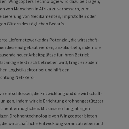
tzen. Wingcopters Technologie wird dazu beitragen,
en von Menschen in Afrika zu verbessern, zum
ge Lieferung von Medikamenten, Impfstoffen oder
en Gütern des täglichen Bedarfs.
te Liefer­netzwerke das Potenzial, die wirtschaft­
enen diese aufgebaut werden, anzukurbeln, indem sie
usende neuer Arbeitsplätze für ihren Betrieb
lständig elektrisch betrieben wird, trägt er zudem
en Logistik­sektor bei und hilft den
ichtung Net-Zero.
 entschlossen, die Entwicklung und die wirt­schaft­
leunigen, indem wir die Errichtung drohnen­gestützter
inent ermöglichen. Mit unserer langjährigen
ssigen Drohnen­technologie von Wingcopter bieten
 die wirt­schaftliche Entwicklung voranzutreiben und