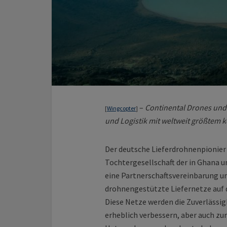
–
Continental Drones und 
[
Wingcopter
]
und Logistik mit weltweit größtem
Der deutsche Lieferdrohnen­pionier
Tochter­gesellschaft der in Ghana 
eine Partner­schafts­vereinbarung
drohnen­­gestützte Liefernetze au
Diese Netze werden die Zuverlässig
erheblich verbessern, aber auch zur