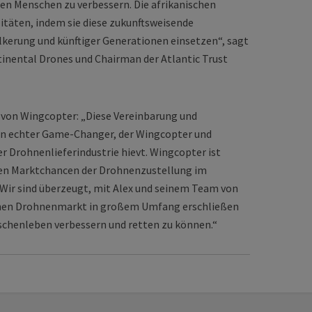
en Menschen zu verbessern. Die afrikanischen
itäten, indem sie diese zukunftsweisende
kerung und künftiger Generationen einsetzen“, sagt
tinental Drones und Chairman der Atlantic Trust
 von Wingcopter: „Diese Vereinbarung und
 ein echter Game-Changer, der Wingcopter und
r Drohnen­liefer­industrie hievt. Wingcopter ist
en Marktchancen der Drohnen­zustellung im
 Wir sind überzeugt, mit Alex und seinem Team von
chen Drohnenmarkt in großem Umfang erschließen
hen­leben verbessern und retten zu können.“