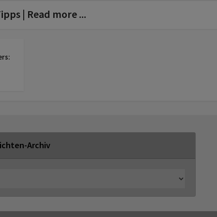
ipps | Read more ...
ers:
ichten-Archiv