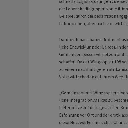
schnelle Logistik­lösungen zu erse
die Lebens­bedingungen von Million
Beispiel durch die bedarfs­abhängi
Laborproben, aber auch von wichtig
Darüber hinaus haben drohnen­basier
liche Entwicklung der Länder, in d
Gemeinden besser vernetzen und Ta
schaffen. Da der Wingcopter 198 vol
zu einem nachhaltigeren afrikanisch
Volkswirtschaften auf ihrem Weg R
„Gemeinsam mit Wingcopter sind wir
liche Integration Afrikas zu besch
Liefernetze auf dem gesamten Kont
Erfahrung vor Ort und der erst­kla
diese Netzwerke eine echte Chance,