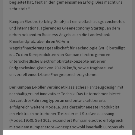
begleitet hat, fest an den gemeinsamen Erfolg. Dies macht uns
sehr stolz.“
Kumpan Electric (e-bility GmbH) ist ein vielfach ausgezeichnetes
und international agierendes Greeneconomy Startup, an dem
neben bekannten Business Angels auch die Landesbank
Rheinlandpfalz über ihren VC-Arm
Wagnisfinanzierungsgesellschaft für Technologie (WFT) beteiligt
ist. Zu den Kernprodukten von Kumpan electric gehören
unterschiedliche Elektromobilitätskonzepte mit einer
Endgeschwindigkeit von 20-120 km/h, sowie tragbare und
universell einsetzbare Energiespeichersysteme.
Der Kumpan E-Roller verbindet klassisches Fahrzeugdesign mit
nachhaltiger und innovativer Technik. Das Unternehmen bietet
derzeit drei Fahrzeugtypen an und entwickelt bereits
erfolgreich weitere Modelle. Das derzeit neueste Produkt ist
ein elektrisch betriebener Tretroller mit Straßenzulassung
(Modell 1950). Seit 2015 expandiert Kumpan electric erfolgreich
mit seinem Kumpanstore-Konzept sowohl innerhalb Europas als
auch weltweit. Vertreten sind die Elektroroller in Deutschland,