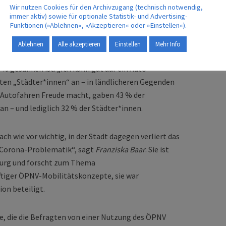
Wir nutzen Cookies für den Archivzugang (technisch notwendig,
t dem Verhältnis der Befragten zu ihrem Auto und
immer aktiv) sowie für optionale Statistik- und Advertising-
Funktionen (»Ablehnen«, »Akzeptieren« oder »Einstellen«).
Und dabei einen Fokus gelegt auf die Unterschiede
nwohner) und Land. Interessant ist, dass bei der
Ablehnen
Alle akzeptieren
Einstellen
Mehr Info
tos für 40 % der die Befragten aus den Städten noch
3 % gesunken ist. „Ich kann gut auf ein Auto
ten „Städter*innen“ an – in ländlicheren Gegenden
ss Autofahren Freude macht, gaben 43 % der
an – und lediglich 32 % der Städter*innen.
ch wie vor wichtig, in der Stadt dagegen verliert das
 Corona-Problematik“, sagt
Franziska Baar
. Sie ist
urg und forscht zum Thema
iger ÖPNV-Mobilitätskonzepte, sie war
on beteiligt.
, die die Befragten von einer Nutzung des ÖPNV