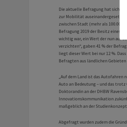
Die aktuelle Befragung hat sich mi
zur Mobilität auseinandergesetzt. 
zwischen Stadt (mehr als 100.000 Ei
Befragung 2019 der Besitz eines Au
wichtig war, ein Wert der nun auf 3
verzichten“, gaben 41 % der Befrag
liegt dieser Wert bei nur 12 %. Da
Befragten aus ländlichen Gebieten 
„Auf dem Land ist das Autofahren na
Auto an Bedeutung – und das trotz
Doktorandin an der DHBW Ravensb
Innovationskommunikation zukünft
maßgeblich an der Studienkonzepti
Abgefragt wurden zudem die Gründe