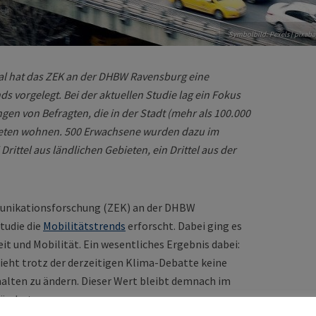
Symbolbild: Pexels | pixaba
l hat das ZEK an der DHBW Ravensburg eine
s vorgelegt. Bei der aktuellen Studie lag ein Fokus
en von Befragten, die in der Stadt (mehr als 100.000
ieten wohnen. 500 Erwachsene wurden dazu im
rittel aus ländlichen Gebieten, ein Drittel aus der
unikationsforschung (ZEK) an der DHBW
tudie die
Mobilitätstrends
erforscht. Dabei ging es
 und Mobilität. Ein wesentliches Ergebnis dabei:
sieht trotz der derzeitigen Klima-Debatte keine
halten zu ändern. Dieser Wert bleibt demnach im
ändert.