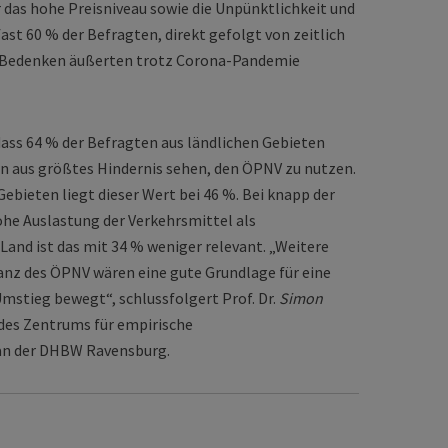
r das hohe Preisniveau sowie die Unpünktlichkeit und
ast 60 % der Befragten, direkt gefolgt von zeitlich
-Bedenken äußerten trotz Corona-Pandemie
 dass 64 % der Befragten aus ländlichen Gebieten
an aus größtes Hindernis sehen, den ÖPNV zu nutzen.
ebieten liegt dieser Wert bei 46 %. Bei knapp der
hohe Auslastung der Verkehrsmittel als
and ist das mit 34 % weniger relevant. „Weitere
nz des ÖPNV wären eine gute Grundlage für eine
stieg bewegt“, schlussfolgert Prof. Dr.
Simon
 des Zentrums für empirische
n der DHBW Ravensburg.