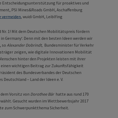
le Entscheidungsunterstützung für proaktives und
ment, PSI Mines&Roads GmbH, Aschaffenburg
e vermeiden
, wuidi GmbH, Leiblfing
d Nr. 1! Mit dem Deutschen Mobilitätspreis fördern
in Germany‘. Denn mit den besten Ideen werden wir
, so
Alexander Dobrindt,
Bundesminister für Verkehr
eisträger zeigen, wie digitale Innovationen Mobilität
enschen hinter den Projekten leisten mit ihrer
einen wichtigen Beitrag zur Zukunftsfähigkeit
räsident des Bundesverbandes der Deutschen
es Deutschland – Land der Ideen e. V.
r dem Vorsitz von
Dorothee Bär
hatte aus rund 170
ewählt. Gesucht wurden im Wettbewerbsjahr 2017
te zum Schwerpunktthema Sicherheit.