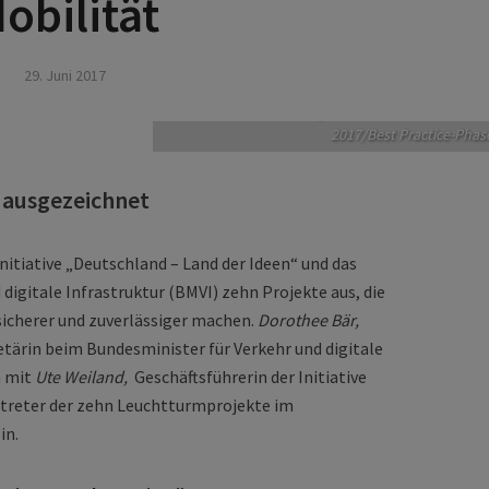
obilität
29. Juni 2017
Preisverleihung Deutscher Mobilitätsprei
2017/Best Practice-Phas
n ausgezeichnet
Initiative „Deutschland – Land der Ideen“ und das
digitale Infrastruktur (BMVI) zehn Projekte aus, die
sicherer und zuverlässiger machen.
Dorothee Bär,
tärin beim Bundesminister für Verkehr und digitale
m mit
Ute Weiland,
Geschäftsführerin der Initiative
rtreter der zehn Leuchtturmprojekte im
in.