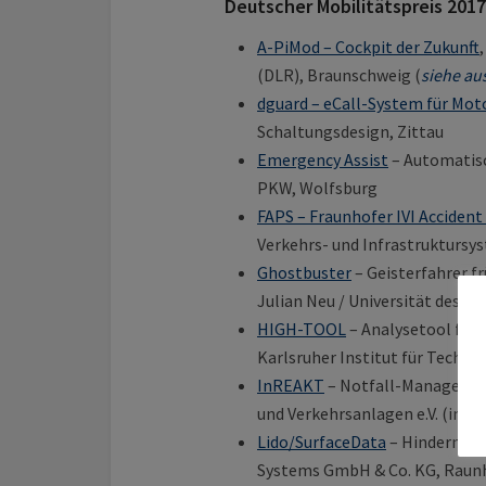
Deutscher Mobilitätspreis 2017
A-PiMod – Cockpit der Zukunft
(DLR), Braunschweig (
siehe au
dguard – eCall-System für Mot
Schaltungsdesign, Zittau
Emergency Assist
– Automatisc
PKW, Wolfsburg
FAPS – Fraunhofer IVI Acciden
Verkehrs- und Infrastruktursys
Ghostbuster
– Geisterfahrer fr
Julian Neu / Universität des Sa
HIGH-TOOL
– Analysetool für 
Karlsruher Institut für Technol
InREAKT
– Notfall-Management
und Verkehrsanlagen e.V. (in K
Lido/SurfaceData
– Hindernisse
Systems GmbH & Co. KG, Raun