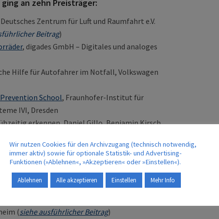
 ging an zehn Preisträger:
, Deutsches Zentrum für Luft und Raumfahrt e.V.
sführlicher Beitrag
)
orräder
, digades GmbH – Digitales und analoges
he Hilfe für Autofahrer im Notfall, Volkswagen
t Prevention School
, Fraunhofer-Institut für
teme IVI, Dresden
ühzeitig erkennen, Daniel Gillo, Benjamin Kirsch,
arlandes, Saarbrücken (
siehe ausführlicher Beitrag
)
Wir nutzen Cookies für den Archivzugang (technisch notwendig,
Verkehrspolitiken und Mobilitätskonzepte,
immer aktiv) sowie für optionale Statistik- und Advertising-
ogie, Karlsruhe (
s. Beiträge in
Deutsch
und
Englisch
)
Funktionen (»Ablehnen«, »Akzeptieren« oder »Einstellen«).
 im ÖPNV, STUVA – Studiengesellschaft für Tunnel
Ablehnen
Alle akzeptieren
Einstellen
Mehr Info
ooperation mit weiteren Institutionen), Köln
 im Luftverkehr frühzeitig erkennen, Lufthansa
heim (
siehe ausführlicher Beitrag
)