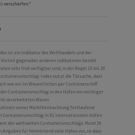
ls
verschärfen.“
n
x ist ein Indikator des Welthandels und der
in Vorteil gegenüber anderen Indikatoren beruht
aten sehr früh verfügbar sind, in der Regel 15 bis 20
Containerumschlag-Index nutzt die Tatsache, dass
ch wie vor im Wesentlichen per Containerschiff
 der Containerumschlag in den Häfen ein wichtiger
mit verarbeiteten Waren.
 Rahmen seiner Marktbeobachtung fortlaufend
Containerumschlag in 91 internationalen Häfen
ozent des weltweiten Containerumschlags. Rund 20
 Angaben für hinreichend viele Häfen vor, so dass