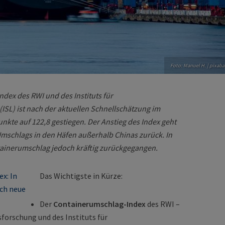
Foto: Manuel H. | pixaba
dex des RWI und des Instituts für
(ISL) ist nach der aktuellen Schnellschätzung im
kte auf 122,8 gestiegen. Der Anstieg des Index geht
Umschlags in den Häfen außerhalb Chinas zurück. In
tainerumschlag jedoch kräftig zurückgegangen.
Das Wichtigste in Kürze:
Der
Containerumschlag-Index
des RWI –
sforschung und des Instituts für