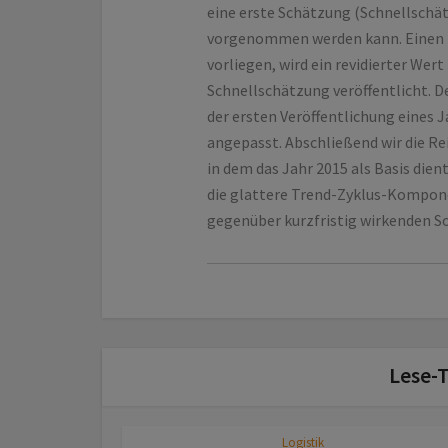
eine erste Schätzung (Schnellschä
vorgenommen werden kann. Einen M
vorliegen, wird ein revidierter We
Schnellschätzung veröffentlicht. De
der ersten Veröffentlichung eines 
angepasst.
Abschließend wir die Re
in dem das Jahr 2015 als Basis die
die glattere Trend-Zyklus-Komponen
gegenüber kurzfristig wirkenden So
Lese-T
Logistik