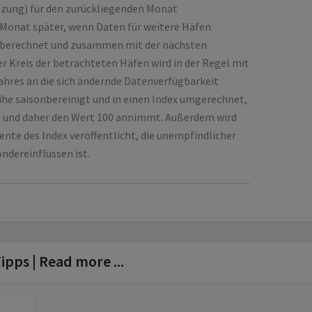
tzung) für den zurückliegenden Monat
onat später, wenn Daten für weitere Häfen
rt berechnet und zusammen mit der nächsten
r Kreis der betrachteten Häfen wird in der Regel mit
Jahres an die sich ändernde Datenverfügbarkeit
ihe saisonbereinigt und in einen Index umgerechnet,
nt und daher den Wert 100 annimmt. Außerdem wird
te des Index veröffentlicht, die unempfindlicher
ndereinflüssen ist.
ipps | Read more ...