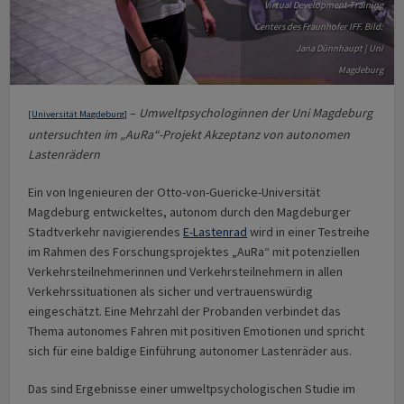
Virtual Development Training
Centers des Fraunhofer IFF. Bild:
Jana Dünnhaupt | Uni
Magdeburg
–
Umweltpsychologinnen der Uni Magdeburg
[
Universität Magdeburg
]
untersuchten im „AuRa“-Projekt Akzeptanz von autonomen
Lastenrädern
Ein von Ingenieuren der Otto-von-Guericke-Universität
Magdeburg entwickeltes, autonom durch den Magdeburger
Stadtverkehr navigierendes
E-Lastenrad
wird in einer Testreihe
im Rahmen des Forschungsprojektes „AuRa“ mit potenziellen
Verkehrsteilnehmerinnen und Verkehrsteilnehmern in allen
Verkehrssituationen als sicher und vertrauenswürdig
eingeschätzt. Eine Mehrzahl der Probanden verbindet das
Thema autonomes Fahren mit positiven Emotionen und spricht
sich für eine baldige Einführung autonomer Lastenräder aus.
Das sind Ergebnisse einer umweltpsychologischen Studie im