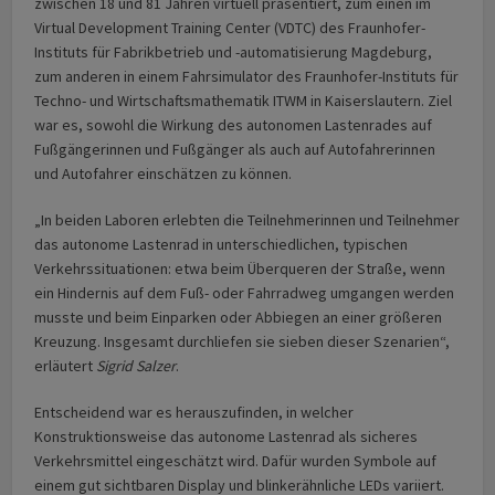
zwischen 18 und 81 Jahren virtuell präsentiert, zum einen im
Virtual Development Training Center (VDTC) des Fraunhofer-
Instituts für Fabrikbetrieb und -automatisierung Magdeburg,
zum anderen in einem Fahrsimulator des Fraunhofer-Instituts für
Techno- und Wirtschaftsmathematik ITWM in Kaiserslautern. Ziel
war es, sowohl die Wirkung des autonomen Lastenrades auf
Fußgängerinnen und Fußgänger als auch auf Autofahrerinnen
und Autofahrer einschätzen zu können.
„In beiden Laboren erlebten die Teilnehmerinnen und Teilnehmer
das autonome Lastenrad in unterschiedlichen, typischen
Verkehrssituationen: etwa beim Überqueren der Straße, wenn
ein Hindernis auf dem Fuß- oder Fahrradweg umgangen werden
musste und beim Einparken oder Abbiegen an einer größeren
Kreuzung. Insgesamt durchliefen sie sieben dieser Szenarien“,
erläutert
Sigrid Salzer
.
Entscheidend war es herauszufinden, in welcher
Konstruktionsweise das autonome Lastenrad als sicheres
Verkehrsmittel eingeschätzt wird. Dafür wurden Symbole auf
einem gut sichtbaren Display und blinkerähnliche LEDs variiert.