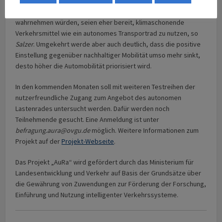
Passionierte Radfahrer oder Personen, die den
klimaschädlichen Autoverkehr generell als ein Problem
wahrnehmen würden, seien eher bereit, klimaschonende
Verkehrsmittel wie ein autonomes Transportrad zu nutzen, so
Salzer
. Umgekehrt werde aber auch deutlich, dass die positive
Einstellung gegenüber nachhaltiger Mobilität umso mehr sinkt,
desto höher die Automobilität priorisiert wird.
In den kommenden Monaten soll mit weiteren Testreihen der
nutzerfreundliche Zugang zum Angebot des autonomen
Lastenrades untersucht werden. Dafür werden noch
Teilnehmende gesucht. Eine Anmeldung ist unter
befragung.aura@ovgu.de
möglich. Weitere Informationen zum
Projekt auf der
Projekt-Webseite
.
Das Projekt „AuRa“ wird gefördert durch das Ministerium für
Landesentwicklung und Verkehr auf Basis der Grundsätze über
die Gewährung von Zuwendungen zur Förderung der Forschung,
Einführung und Nutzung intelligenter Verkehrssysteme.