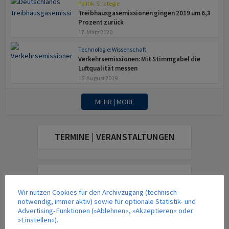
Politik: Strategie
Treibhausgasemissionen gingen 2019 um 6,3
Prozent zurück
17. März 2020
Technologie: Wissenschaft
Verkehrsemissionen: Mit Stimmgabel die
Luftqualität messen
15. August 2019
MEHR | MORE
TERMINE | VERANSTALTUNGEN
DAS AKTUELLE MAGAZIN
Wir nutzen Cookies für den Archivzugang (technisch
notwendig, immer aktiv) sowie für optionale Statistik- und
Advertising-Funktionen (»Ablehnen«, »Akzeptieren« oder
»Einstellen«).