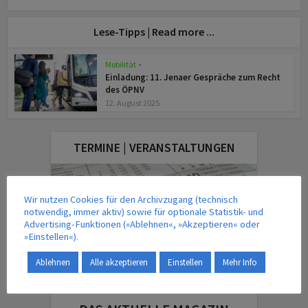
Lese-Tipps | Read more ...
Mobilität
•
z
Einladung: 11. Jenaer Gespräche zum Recht
des ÖPNV
12. August 2025
TERMINE | VERANSTALTUNGEN
Wir nutzen Cookies für den Archivzugang (technisch
notwendig, immer aktiv) sowie für optionale Statistik- und
Advertising-Funktionen (»Ablehnen«, »Akzeptieren« oder
»Einstellen«).
Ablehnen
Alle akzeptieren
Einstellen
Mehr Info