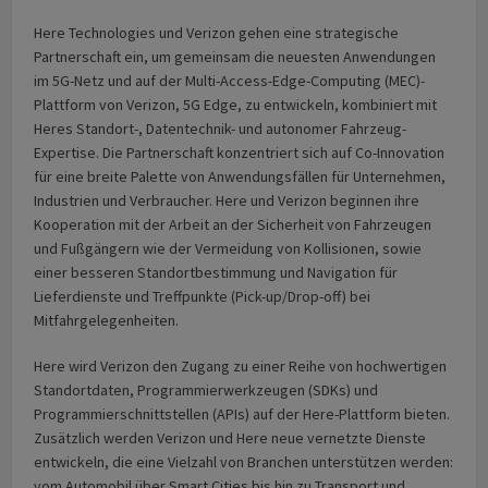
Here Technologies und Verizon gehen eine strategische
Partnerschaft ein, um gemeinsam die neuesten Anwendungen
im 5G-Netz und auf der Multi-Access-Edge-Computing (MEC)-
Plattform von Verizon, 5G Edge, zu entwickeln, kombiniert mit
Heres Standort-, Datentechnik- und autonomer Fahrzeug-
Expertise. Die Partnerschaft konzentriert sich auf Co-Innovation
für eine breite Palette von Anwendungsfällen für Unternehmen,
Industrien und Verbraucher. Here und Verizon beginnen ihre
Kooperation mit der Arbeit an der Sicherheit von Fahrzeugen
und Fußgängern wie der Vermeidung von Kollisionen, sowie
einer besseren Standortbestimmung und Navigation für
Lieferdienste und Treffpunkte (Pick-up/Drop-off) bei
Mitfahrgelegenheiten.
Here wird Verizon den Zugang zu einer Reihe von hochwertigen
Standortdaten, Programmierwerkzeugen (SDKs) und
Programmierschnittstellen (APIs) auf der Here-Plattform bieten.
Zusätzlich werden Verizon und Here neue vernetzte Dienste
entwickeln, die eine Vielzahl von Branchen unterstützen werden:
vom Automobil über Smart Cities bis hin zu Transport und