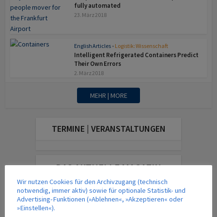
fully automated
23. März 2018
English Articles
•
Logistik: Wissenschaft
Intelligent Refrigerated Containers Predict
Their Own Errors
2. März 2018
MEHR | MORE
TERMINE | VERANSTALTUNGEN
DAS AKTUELLE MAGAZIN
Wir nutzen Cookies für den Archivzugang (technisch
notwendig, immer aktiv) sowie für optionale Statistik- und
Advertising-Funktionen (»Ablehnen«, »Akzeptieren« oder
»Einstellen«).