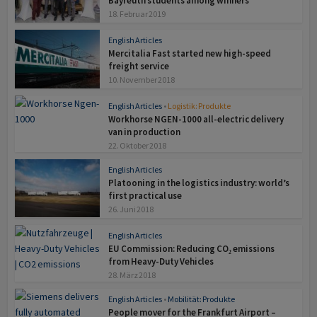
Bayreuth students among winners
18. Februar 2019
English Articles
Mercitalia Fast started new high-speed
freight service
10. November 2018
English Articles
•
Logistik: Produkte
Workhorse NGEN-1000 all-electric delivery
van in production
22. Oktober 2018
English Articles
Platooning in the logistics industry: world’s
first practical use
26. Juni 2018
English Articles
EU Commission: Reducing CO₂ emissions
from Heavy-Duty Vehicles
28. März 2018
English Articles
•
Mobilität: Produkte
People mover for the Frankfurt Airport –