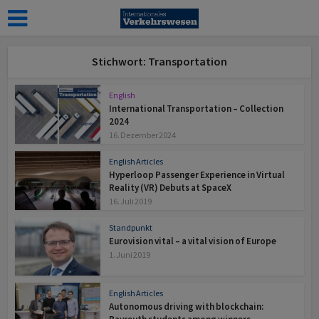
Stichwort: Transportation
English
International Transportation – Collection
2024
16. Dezember 2024
English Articles
Hyperloop Passenger Experience in Virtual
Reality (VR) Debuts at SpaceX
16. Juli 2019
Standpunkt
Eurovision vital – a vital vision of Europe
1. Juni 2019
English Articles
Autonomous driving with blockchain: