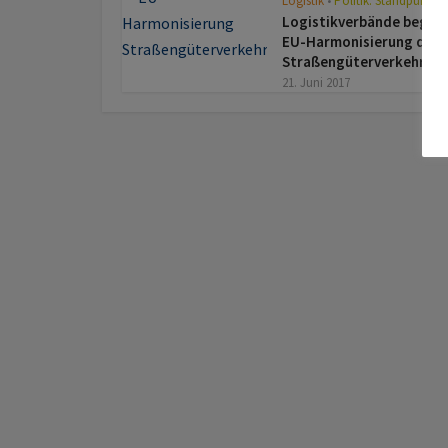
Logistik
Politik: Standpunkt
•
Logistikverbände begrü
EU-Harmonisierung des
Straßengüterverkehrs
21. Juni 2017