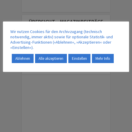
ÜBERSICHT – MAGAZINBEITRÄGE
Wir nutzen Cookies für den Archivzugang (technisch
notwendig, immer aktiv) sowie für optionale Statistik- und
Advertising-Funktionen (»Ablehnen«, »Akzeptieren« oder
IM VERLAG ERSCHEINT AUCH …
»Einstellen«).
Ablehnen
Alle akzeptieren
Einstellen
Mehr Info
ENGLISH EDITION