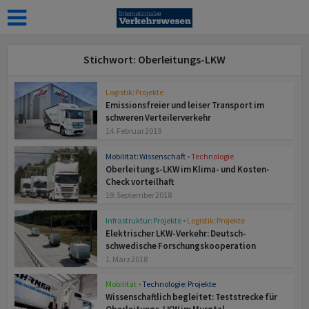
Stichwort: Oberleitungs-LKW
Logistik: Projekte
Emissionsfreier und leiser Transport im
schweren Verteilerverkehr
14. Februar 2019
Mobilität: Wissenschaft
•
Technologie
Oberleitungs-LKW im Klima- und Kosten-
Check vorteilhaft
19. September 2018
Infrastruktur: Projekte
•
Logistik: Projekte
Elektrischer LKW-Verkehr: Deutsch-
schwedische Forschungskooperation
1. März 2018
Mobilität
•
Technologie: Projekte
Wissenschaftlich begleitet: Teststrecke für