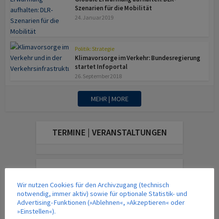
Szenarien für die Mobilität
24. Januar 2019
Politik: Strategie
Klimavorsorge im Verkehr: Bundesregierung
startet Infoportal
26. September 2018
MEHR | MORE
TERMINE | VERANSTALTUNGEN
DAS AKTUELLE MAGAZIN
Wir nutzen Cookies für den Archivzugang (technisch
notwendig, immer aktiv) sowie für optionale Statistik- und
Advertising-Funktionen (»Ablehnen«, »Akzeptieren« oder
»Einstellen«).