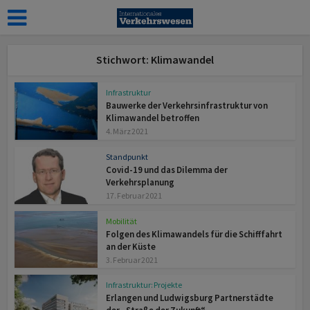
Stichwort: Klimawandel
Infrastruktur
Bauwerke der Verkehrsinfrastruktur von
Klimawandel betroffen
4. März 2021
Standpunkt
Covid-19 und das Dilemma der
Verkehrsplanung
17. Februar 2021
Mobilität
Folgen des Klimawandels für die Schifffahrt
an der Küste
3. Februar 2021
Infrastruktur: Projekte
Erlangen und Ludwigsburg Partnerstädte