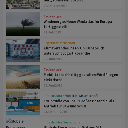
der „Straße der Zukunft“
28. Oktober 2019
Technologie
Windenergie: Neuer Windatlas für Europa
fertiggestellt
11. Juli 2019
Logistik: Wissenschaft
Klimaveränderungen: Uni Osnabrück
untersucht Logistikbranche
25. Juni 2019
Technologie
Mobilität nachhaltig gestalten: Wird Fliegen
elektrisch?
19. Juni 2019
Infrastruktur
•
Mobilität: Wissenschaft
LNG Studie von Shell: Großes Potenzial als
Antrieb für LKW und Schiff
21. Februar 2019
Infrastruktur: Wissenschaft
Globale Erwärmung aufhalten: DLR-