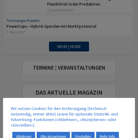
Flexibilität in der Produktion
2. Dezember 2017
Technologie: Projekte
PowerCaps – Hybrid-Speicher mit Marktpotenzial
7. März 2017
MEHR | MORE
TERMINE | VERANSTALTUNGEN
DAS AKTUELLE MAGAZIN
Wir nutzen Cookies für den Archivzugang (technisch
notwendig, immer aktiv) sowie für optionale Statistik- und
Advertising-Funktionen (»Ablehnen«, »Akzeptieren« oder
»Einstellen«).
Ablehnen
Alle akzeptieren
Einstellen
Mehr Info