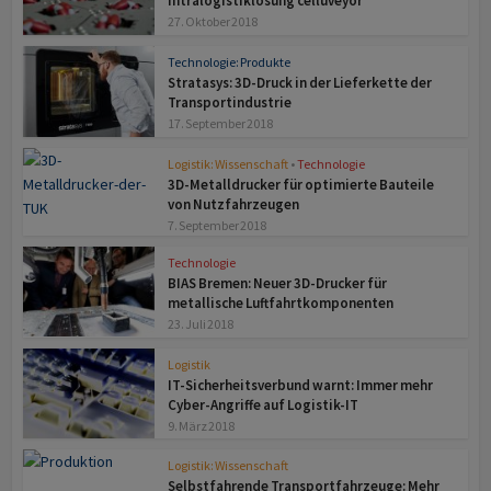
Intralogistiklösung celluveyor
27. Oktober 2018
Technologie: Produkte
Stratasys: 3D-Druck in der Lieferkette der
Transportindustrie
17. September 2018
Logistik: Wissenschaft
•
Technologie
3D-Metalldrucker für optimierte Bauteile
von Nutzfahrzeugen
7. September 2018
Technologie
BIAS Bremen: Neuer 3D-Drucker für
metallische Luftfahrtkomponenten
23. Juli 2018
Logistik
IT-Sicherheitsverbund warnt: Immer mehr
Cyber-Angriffe auf Logistik-IT
9. März 2018
Logistik: Wissenschaft
Selbstfahrende Transportfahrzeuge: Mehr