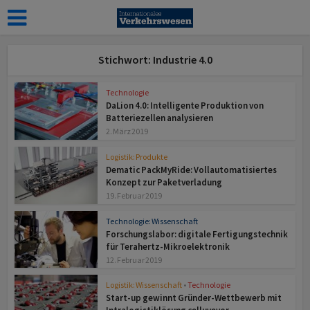
Stichwort: Industrie 4.0
Technologie
DaLion 4.0: Intelligente Produktion von
Batteriezellen analysieren
2. März 2019
Logistik: Produkte
Dematic PackMyRide: Vollautomatisiertes
Konzept zur Paketverladung
19. Februar 2019
Technologie: Wissenschaft
Forschungslabor: digitale Fertigungstechnik
für Terahertz-Mikroelektronik
12. Februar 2019
Logistik: Wissenschaft
•
Technologie
Start-up gewinnt Gründer-Wettbewerb mit