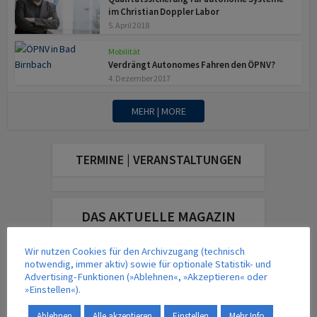
im Christian Doppler Labor
5. April 2018
Mobilität
Verdrängt Autonomes Fahren den ÖPNV?
4. Dezember 2017
MEHR | MORE
TERMINE | VERANSTALTUNGEN
DAS AKTUELLE MAGAZIN
Wir nutzen Cookies für den Archivzugang (technisch
notwendig, immer aktiv) sowie für optionale Statistik- und
Advertising-Funktionen (»Ablehnen«, »Akzeptieren« oder
»Einstellen«).
Ablehnen
Alle akzeptieren
Einstellen
Mehr Info