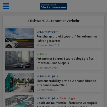
Stichwort: Autonomer Verkehr
Mobilität: Projekte
Forschungsprojekt „Aperol“ für autonomes
Fahren gestartet
20. November 2018
Mobilität
Autonomes Fahren: Studie belegt großes
Interesse – und Skepsis
2. November 2018
Mobilität: Projekte
Siemens Mobility: Erste autonom fahrende
Straßenbahn der Welt
5. September 2018
Mobilität: Projekte
•
Technologie
Bosch und Daimler: kalifornische Metropole