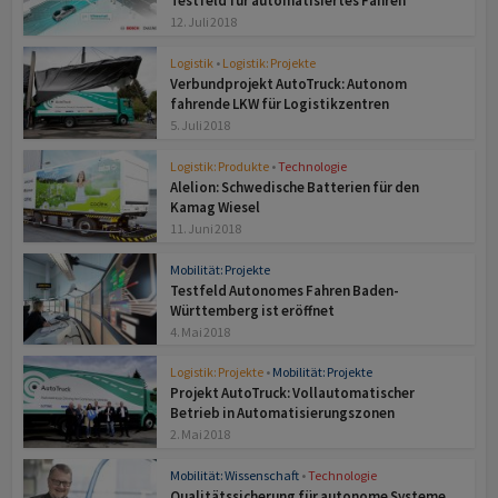
Testfeld für automatisiertes Fahren
12. Juli 2018
Logistik
•
Logistik: Projekte
Verbundprojekt AutoTruck: Autonom
fahrende LKW für Logistikzentren
5. Juli 2018
Logistik: Produkte
•
Technologie
Alelion: Schwedische Batterien für den
Kamag Wiesel
11. Juni 2018
Mobilität: Projekte
Testfeld Autonomes Fahren Baden-
Württemberg ist eröffnet
4. Mai 2018
Logistik: Projekte
•
Mobilität: Projekte
Projekt AutoTruck: Vollautomatischer
Betrieb in Automatisierungszonen
2. Mai 2018
Mobilität: Wissenschaft
•
Technologie
Qualitätssicherung für autonome Systeme