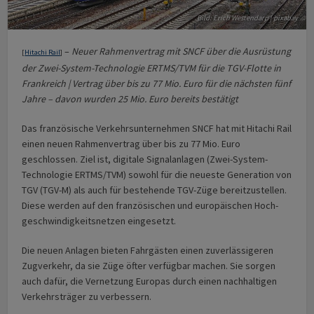
Bild: Erich Westendarp | pixabay
–
Neuer Rahmenvertrag mit SNCF über die Ausrüstung
[
Hitachi Rail
]
der Zwei-System-Technologie ERTMS/TVM für die TGV-Flotte in
Frankreich | Vertrag über bis zu 77 Mio. Euro für die nächsten fünf
Jahre – davon wurden 25 Mio. Euro bereits bestätigt
Das französische Verkehrsunternehmen SNCF hat mit Hitachi Rail
einen neuen Rahmen­vertrag über bis zu 77 Mio. Euro
geschlossen. Ziel ist, digitale Signalanlagen (Zwei-System-
Technologie ERTMS/TVM) sowohl für die neueste Generation von
TGV (TGV-M) als auch für bestehende TGV-Züge bereitzustellen.
Diese werden auf den französischen und europä­ischen Hoch­
geschwindigkeits­netzen eingesetzt.
Die neuen Anlagen bieten Fahrgästen einen zuverlässigeren
Zugverkehr, da sie Züge öfter verfügbar machen. Sie sorgen
auch dafür, die Vernetzung Europas durch einen nach­haltigen
Verkehrsträger zu verbessern.