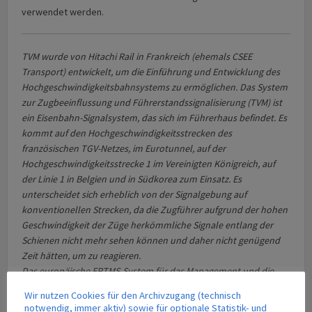
verwendet werden.
TVM wurde von Hitachi Rail in Frankreich (ehemals CSEE
Transport) entwickelt, um die Einführung und Entwicklung des
Hochgeschwindigkeits­bahnsystems zu ermöglichen. Das System
zur Zugbeeinflussung und Führerstandssignalisierung (TVM) ist
ein Eisenbahn-Signalsystem, das sich im Führerhaus befindet. Es
kommt auf den Hochgeschwindigkeits­strecken des
französischen TGV-Netzes, im Eurotunnel, auf der
Hochgeschwindigkeits­strecke 1 im Vereinigten Königreich, auf
der Linie 1 in Belgien und in Südkorea zum Einsatz. Es
unterscheidet sich erheblich von der Signalgebung auf
konventionellen Strecken, da die Zugführer aufgrund der hohen
Geschwindigkeit der Züge herkömmliche Signale entlang der
Schienen nicht mehr sehen können und daher nicht genügend
Zeit hätten, um zu reagieren.
Das europäische ERTMS-System für das Management und die
Steuerung des Eisenbahnverkehrs ist ein einheitliches Signal-
Wir nutzen Cookies für den Archivzugang (technisch
und Geschwindigkeitskontrollsystem, das die Interoperabilität
notwendig, immer aktiv) sowie für optionale Statistik- und