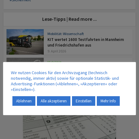
Lese-Tipps | Read more ...
Mobilität: Wissenschaft
KIT wertet 1600 Testfahrten in Mannheim
und Friedrichshafen aus
9. April 2026
Mobilität
Call for Papers: Ausgabe 3/2026 der
Wir nutzen Cookies für den Archivzugang (technisch
Zeitschrift Internationales Verkehrswesen
notwendig, immer aktiv) sowie für optionale Statistik- und
9. April 2026
Advertising-Funktionen (»Ablehnen«, »Akzeptieren« oder
»Einstellen«).
TERMINE | VERANSTALTUNGEN
Ablehnen
Alle akzeptieren
Einstellen
Mehr Info