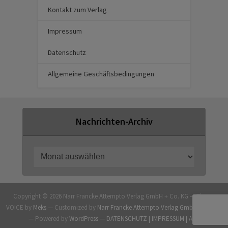
Kontakt zum Verlag
Impressum
Datenschutz
Allgemeine Geschäftsbedingungen
Nachrichten-Archiv
Copyright © 2026 Narr Francke Attempto Verlag GmbH + Co. KG — Theme
VOICE by
Meks
— Customized by
Narr Francke Attempto Verlag GmbH + Co. KG
— Powered by
WordPress
—
DATENSCHUTZ |
IMPRESSUM |
AGB