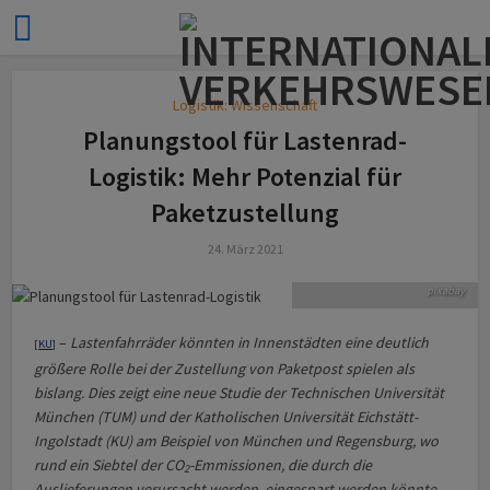
Logistik: Wissenschaft
Planungstool für Lastenrad-
Logistik: Mehr Potenzial für
Paketzustellung
Lastenrad-Logistik in Thailand.
24. März 2021
Bild: Sippakorn Yamkasikorn |
pixabay
–
Lastenfahrräder könnten in Innenstädten eine deutlich
[
KU
]
größere Rolle bei der Zustellung von Paketpost spielen als
bislang. Dies zeigt eine neue Studie der Technischen Universität
München (TUM) und der Katholischen Universität Eichstätt-
Ingolstadt (KU) am Beispiel von München und Regensburg, wo
rund ein Siebtel der CO
-Emmissionen, die durch die
2
Auslieferungen verursacht werden, eingespart werden könnte.