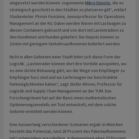
eingesetzt werden können: sogenannte
Mikro-Depots
, die es
strategisch geschickt in den Städten zu platzieren gilt“, erklärt
Studienleiter
Pirmin Fontaine
, Juniorprofessor für Operations
Management an der KU. Dabei werden Waren mit Lastwagen zu
diesen Containern gebracht und von dort mit Lastenrädern zu
den Kundinnen und Kunden geliefert. Die Depots können zu
Zeiten mit geringem Verkehrsaufkommen beliefert werden.
Nicht in allen Gebieten einer Stadt lohnt sich diese Form der
Logistik. „Lastenräder können dort ihre Vorteile ausspielen, wo
es eine dichte Bebauung gibt, wo die Wege von Empfänger zu
Empfänger kurz sind und wo Lieferwagen nur beschränkte
Parkmöglichkeiten haben“, sagt
Stefan Minner
, Professor für
Logistik und Supply Chain Management an der TUM. Das
Forschungsteam hat auf der Basis eines mathematischen
Optimierungsmodells ein Tool entwickelt, mit dem solche
Gebiete ermittelt werden können.
Eine Auswertung verschiedener Szenarien ergab: In München
besteht das Potenzial, rund 28 Prozent des Paketaufkommens
mit Lastenrädern auszuliefern, in Regensburg etwa 37 Prozent.