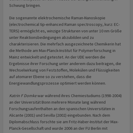
Schwung bringen.
Die sogenannte elektrochemische Raman-Nanoskopie
(electrochemical tip-enhanced Raman spectroscopy, kurz: EC-
TERS) ermöglicht es, winzige Strukturen von unter 10 nm Größe
unter Reaktionsbedingungen abzubilden und zu
charakterisieren. Die mehrfach ausgezeichnete Chemikerin hat
die Methode am Max-Planck-Institut für Polymerforschung in
Mainz entwickelt und getestet. An der UDE werden die
Ergebnisse ihrer Forschung unter anderem dazu beitragen, die
Wechselwirkung von Feststoffen, Molekülen und Flüssigkeiten
auf atomarer Ebene so zu verstehen, dass die
Energiewandlungsprozesse optimiert werden können.
Katrin F Domke
war während ihres Chemiestudiums (1998-2004)
an der Universität Bonn mehrere Monate lang während
Forschungsaufenthalten an den spanischen Universitäten in
Alicante (2001) und Sevilla (2002) eingebunden. Nach dem
Diplomabschluss forschte sie am Fritz-Haber-Institut der Max-
Planck-Gesellschaft und wurde 2006 an der FU Berlin mit