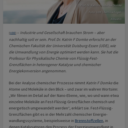
Prof. Dr. Katrin Friederike Domke
Foto: UDE | Bettina Engel-
Albustin
–
Industrie und Gesellschaft brauchen Strom – aber
[
UDE
]
nachhaltig soll er sein. Prof. Dr. Katrin F Domke erforscht an der
Chemischen Fakultät der Universität Duisburg-Essen (UDE), wie
die Umwandlung von Energie optimiert werden kann. Sie hat die
Professur für Physikalische Chemie von Flüssig-Fest-
Grenzflächen in heterogener Katalyse und chemischer
Energiekonversion angenommen.
Bei der Analyse chemischer Prozesse nimmt
Katrin F Domke
die
Atome und Moleküle in den Blick – und zwar im wahren Wortsinn:
„Wir filmen im Detail auf der Nano-Ebene, wie, wo und wann etwa
einzelne Moleküle an Fest-Flüssig-Grenzflächen chemisch und
energetisch umgewandelt werden“, erklärt sie. Fest-Flüssig-
Grenzflächen gibt es in der Mehrzahl chemischer Energie­
wandlungs­systeme, beispielsweise in
Brennstoff­zellen
, in
denen Katalysatoren den Prozess der Energieumwandlung in