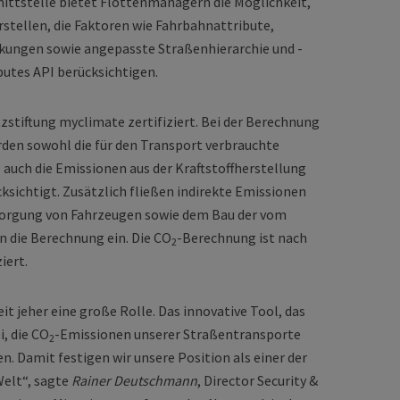
ittstelle bietet Flottenmanagern die Möglichkeit,
stellen, die Faktoren wie Fahrbahnattribute,
nkungen sowie angepasste Straßenhierarchie und -
utes API berücksichtigen.
zstiftung myclimate zertifiziert. Bei der Berechnung
den sowohl die für den Transport verbrauchte
 auch die Emissionen aus der Kraftstoffherstellung
ksichtigt. Zusätzlich fließen indirekte Emissionen
sorgung von Fahrzeugen sowie dem Bau der vom
n die Berechnung ein. Die CO
-Berechnung ist nach
2
iert.
eit jeher eine große Rolle. Das innovative Tool, das
i, die CO
-Emissionen unserer Straßentransporte
2
n. Damit festigen wir unsere Position als einer der
Welt“, sagte
Rainer Deutschmann
, Director Security &