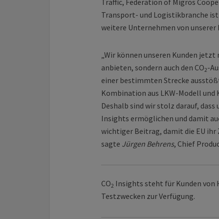
Traffic, Federation of Migros Coop
Transport- und Logistikbranche ist
weitere Unternehmen von unserer I
„Wir können unseren Kunden jetzt n
anbieten, sondern auch den CO
-Au
2
einer bestimmten Strecke ausstößt
Kombination aus LKW-Modell und Kr
Deshalb sind wir stolz darauf, das
Insights ermöglichen und damit a
wichtiger Beitrag, damit die EU ihr
sagte
Jürgen Behrens
, Chief Produ
CO
Insights steht für Kunden von 
2
Testzwecken zur Verfügung.