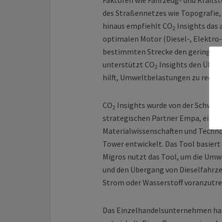
Faktoren wie Fahrzeug- und Krafts
des Straßennetzes wie Topografie
hinaus empfiehlt CO
Insights das
2
optimalen Motor (Diesel-, Elektro-
bestimmten Strecke den geringst
unterstützt CO
Insights den Über
2
hilft, Umweltbelastungen zu reduzi
CO
Insights wurde von der Schwei
2
strategischen Partner Empa, eine
Materialwissenschaften und Techn
Tower entwickelt. Das Tool basier
Migros nutzt das Tool, um die Umw
und den Übergang von Dieselfahrze
Strom oder Wasserstoff voranzutre
Das Einzelhandelsunternehmen ha