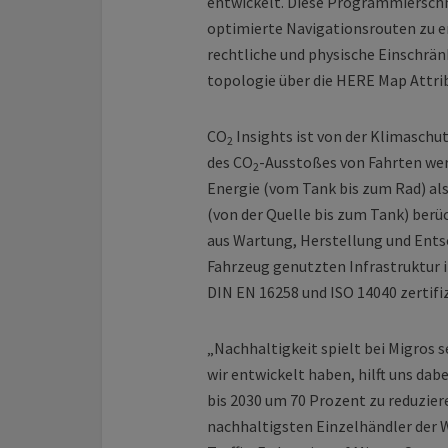
entwickelt. Diese Programmierschn
optimierte Navigationsrouten zu er
rechtliche und physische Einschrä
topologie über die HERE Map Attrib
CO
Insights ist von der Klimaschut
2
des CO
-Ausstoßes von Fahrten wer
2
Energie (vom Tank bis zum Rad) als
(von der Quelle bis zum Tank) berüc
aus Wartung, Herstellung und Ent
Fahrzeug genutzten Infrastruktur i
DIN EN 16258 und ISO 14040 zertifiz
„Nachhaltigkeit spielt bei Migros s
wir entwickelt haben, hilft uns dabe
bis 2030 um 70 Prozent zu reduziere
nachhaltigsten Einzelhändler der 