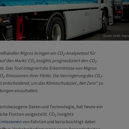
Quelle: HERE; Migro
elhändler Migros bringen ein CO
-Analysetool für
2
auf den Markt: CO
Insights prognostiziert den CO
-
2
2
e. Das Tool integriert die Erkenntnisse von Migros
CO
-Emissionen ihrer Flotte. Die Verringerung des CO
-
2
2
t entscheidend, um das Klimaschutzziel „Net Zero“ zu
tungen einzuhalten.
ortsbezogene Daten und Technologie, hat heute ein
iche Flotten vorgestellt. CO
Insights
2
Emissionen
von Fahrten und berücksichtigt dabei