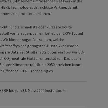
eratives. „Mit seinem umfassenden Netzwerk in der
 HERE Technologies der richtige Partner, damit
nnovation profitieren können.“
icht nur die schnellste oder kürzeste Route
sstoß vorhersagen, den ein beliebiger LKW-Typ auf
. Wir können sogar feststellen, welche
aftstofftyp den geringsten Ausstoß verursacht.
s unsere Daten zu Straßenattributen ein Tool wie CO
2
uch CO
-neutrale Flotten unterstützen. Das ist ein
2
 Ziel der Klimaneutralität bis 2050 erreichen kann“,
ct Officer bei HERE Technologies.
HERE bis zum 31. März 2022 kostenlos zu