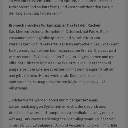
ist wie ein Exoskelett mit einem Antrieb, das aber mechanisch
funktioniert und so kurzfristig und kosteneffizient den Weg in
den Logistikalltag finden kann.“
Biomechanisches Wirkprinzip entlastet den Rücken
Das Medizintechnikunternehmen Ottobock hat Paexo Back
zusammen mit Logistikexperten und Mitarbeitern von
Warenlagern und Paketverteilzentren entwickelt. Das Exoskelett
funktioniert nach einem biomechanischen Prinzip: Die Last wird
wie bei einem Rucksack an der Schulter abgenommen und mit
Hilfe der Stützstruktur des Exoskeletts in die Oberschenkel
umgeleitet. Der Energiespeicher nimmt beim Beugen Kraft auf
und gibt sie beim Heben wieder ab. Dies führt zu einer
spürbaren Entlastung des unteren Rückens von bis zu 25
Kilogramm.
„Solche Werte werden sonst nur mit angetriebenen,
batterieabhängigen Systemen erreicht, die dadurch aber
deutlich schwerer und komplexer zu handhaben sind“, erklärt
Rössing
. Das Paexo Back wiegt ca. vier Kilogramm. Es lässt sich
innerhalb von 20 Sekunden An- und Ausziehen und kann mit Hilfe