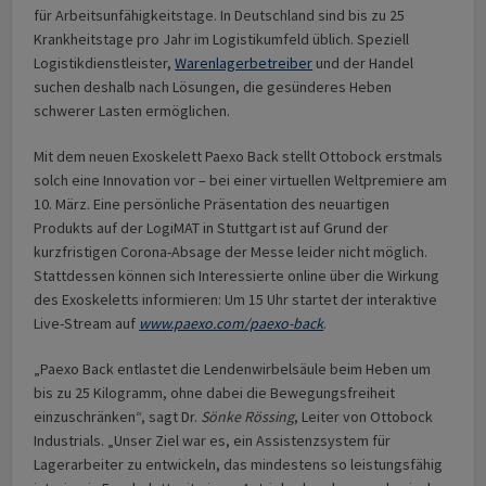
für Arbeitsunfähigkeitstage. In Deutschland sind bis zu 25
Krankheitstage pro Jahr im Logistikumfeld üblich. Speziell
Logistikdienstleister,
Warenlagerbetreiber
und der Handel
suchen deshalb nach Lösungen, die gesünderes Heben
schwerer Lasten ermöglichen.
Mit dem neuen Exoskelett Paexo Back stellt Ottobock erstmals
solch eine Innovation vor – bei einer virtuellen Weltpremiere am
10. März. Eine persönliche Präsentation des neuartigen
Produkts auf der LogiMAT in Stuttgart ist auf Grund der
kurzfristigen Corona-Absage der Messe leider nicht möglich.
Stattdessen können sich Interessierte online über die Wirkung
des Exoskeletts informieren: Um 15 Uhr startet der interaktive
Live-Stream auf
www.paexo.com/paexo-back
.
„Paexo Back entlastet die Lendenwirbelsäule beim Heben um
bis zu 25 Kilogramm, ohne dabei die Bewegungsfreiheit
einzuschränken“, sagt Dr.
Sönke Rössing
, Leiter von Ottobock
Industrials. „Unser Ziel war es, ein Assistenzsystem für
Lagerarbeiter zu entwickeln, das mindestens so leistungsfähig