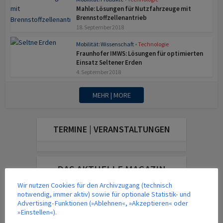
Mahle: Lösungen für Nutzfahrzeuge mit
Brennstoffzellenantrieb
18. September 2018
Mobilität: Wissenschaft
•
Technologie
Fraunhofer IMWS: Lösungen für optimierten
Einsatz Seltener Erden
4. September 2018
MEHR | MORE
TERMINE | VERANSTALTUNGEN
DAS AKTUELLE MAGAZIN
Wir nutzen Cookies für den Archivzugang (technisch
notwendig, immer aktiv) sowie für optionale Statistik- und
Advertising-Funktionen (»Ablehnen«, »Akzeptieren« oder
»Einstellen«).