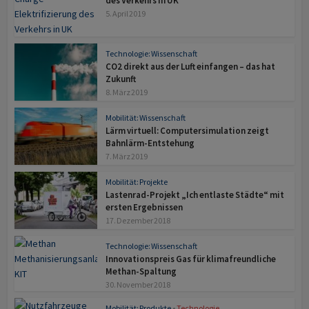
des Verkehrs in UK
5. April 2019
Technologie: Wissenschaft
CO2 direkt aus der Luft einfangen – das hat
Zukunft
8. März 2019
Mobilität: Wissenschaft
Lärm virtuell: Computersimulation zeigt
Bahnlärm-Entstehung
7. März 2019
Mobilität: Projekte
Lastenrad-Projekt „Ich entlaste Städte“ mit
ersten Ergebnissen
17. Dezember 2018
Technologie: Wissenschaft
Innovationspreis Gas für klimafreundliche
Methan-Spaltung
30. November 2018
Mobilität: Produkte
•
Technologie