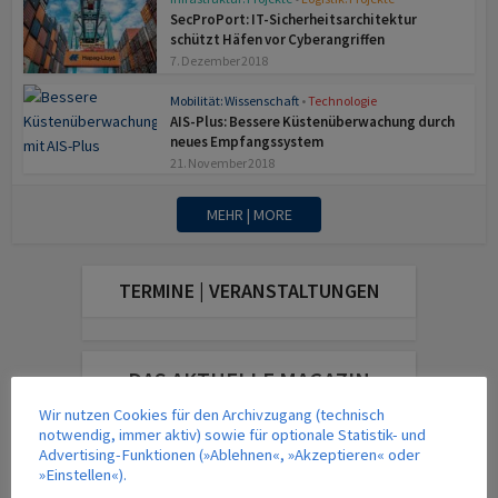
SecProPort: IT-Sicherheitsarchitektur
schützt Häfen vor Cyberangriffen
7. Dezember 2018
Mobilität: Wissenschaft
•
Technologie
AIS-Plus: Bessere Küstenüberwachung durch
neues Empfangssystem
21. November 2018
MEHR | MORE
TERMINE | VERANSTALTUNGEN
DAS AKTUELLE MAGAZIN
Wir nutzen Cookies für den Archivzugang (technisch
notwendig, immer aktiv) sowie für optionale Statistik- und
Advertising-Funktionen (»Ablehnen«, »Akzeptieren« oder
»Einstellen«).