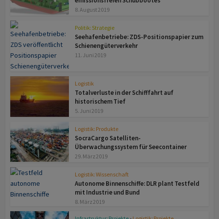
emissionsfreien Schubbootes
8. August 2019
Politik: Strategie
Seehafenbetriebe: ZDS-Positionspapier zum
Schienengüterverkehr
11. Juni 2019
Logistik
Totalverluste in der Schifffahrt auf
historischem Tief
5. Juni 2019
Logistik: Produkte
SocraCargo Satelliten-
Überwachungssystem für Seecontainer
29. März 2019
Logistik: Wissenschaft
Autonome Binnenschiffe: DLR plant Testfeld
mit Industrie und Bund
8. März 2019
Infrastruktur: Projekte
•
Logistik: Projekte