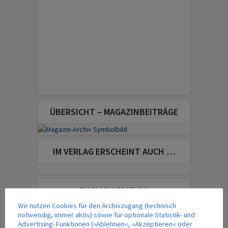
ÜBERSICHT – MAGAZINBEITRÄGE
IM VERLAG ERSCHEINT AUCH …
ENGLISH EDITION
Wir nutzen Cookies für den Archivzugang (technisch
notwendig, immer aktiv) sowie für optionale Statistik- und
Advertising-Funktionen (»Ablehnen«, »Akzeptieren« oder