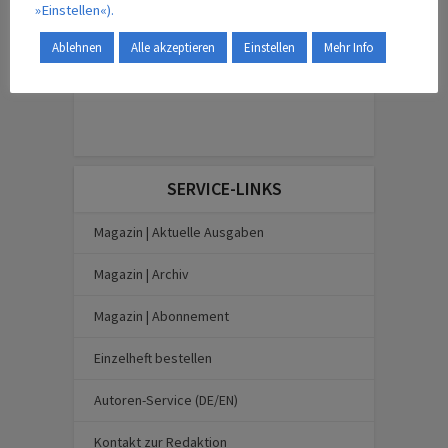
»Einstellen«).
Ablehnen
Alle akzeptieren
Einstellen
Mehr Info
SERVICE-LINKS
Magazin | Aktuelle Ausgaben
Magazin | Archiv
Magazin | Abonnement
Einzelheft bestellen
Autoren-Service (DE/EN)
Kontakt zur Redaktion