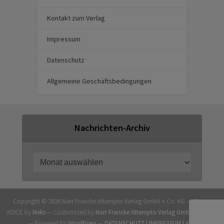
Kontakt zum Verlag
Impressum
Datenschutz
Allgemeine Geschäftsbedingungen
Nachrichten-Archiv
Copyright © 2026 Narr Francke Attempto Verlag GmbH + Co. KG — Theme
VOICE by
Meks
— Customized by
Narr Francke Attempto Verlag GmbH + Co. KG
— Powered by
WordPress
—
DATENSCHUTZ |
IMPRESSUM |
AGB