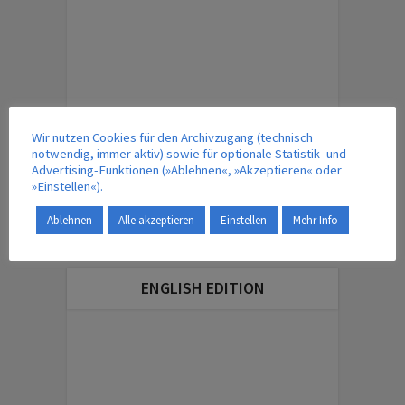
Wir nutzen Cookies für den Archivzugang (technisch
ÜBERSICHT – MAGAZINBEITRÄGE
notwendig, immer aktiv) sowie für optionale Statistik- und
Advertising-Funktionen (»Ablehnen«, »Akzeptieren« oder
»Einstellen«).
IM VERLAG ERSCHEINT AUCH …
Ablehnen
Alle akzeptieren
Einstellen
Mehr Info
ENGLISH EDITION